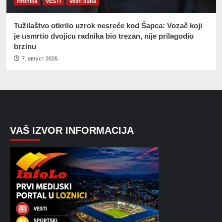
Hronika
VESTI
Vesti dana
Tužilaštvo otkrilo uzrok nesreće kod Šapca: Vozač koji
je usmrtio dvojicu radnika bio trezan, nije prilagodio
brzinu
7. август 2026.
VAŠ IZVOR INFORMACIJA