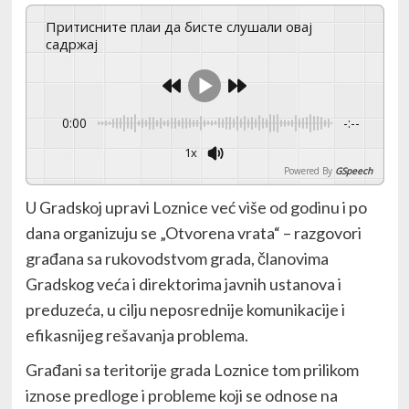
Притисните плаи да бисте слушали овај
садржај
0:00
-:--
1x
Powered By
GSpeech
U Gradskoj upravi Loznice već više od godinu i po
dana organizuju se „Otvorena vrata“ – razgovori
građana sa rukovodstvom grada, članovima
Gradskog veća i direktorima javnih ustanova i
preduzeća, u cilju neposrednije komunikacije i
efikasnijeg rešavanja problema.
Građani sa teritorije grada Loznice tom prilikom
iznose predloge i probleme koji se odnose na