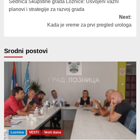
Sednica Skupštine grada Loznice: Usvojeni važni
navigation
planovi i strategije za razvoj grada
Next:
Kada je vreme za prvi pregled urologa
Srodni postovi
Loznica
VESTI
Vesti dana