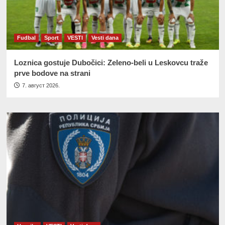
Fudbal
Sport
VESTI
Vesti dana
Loznica gostuje Dubočici: Zeleno-beli u Leskovcu traže
prve bodove na strani
7. август 2026.