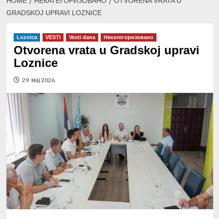
HOME
НЕКАТЕГОРИЗОВАНО
OTVORENA VRATA U
GRADSKOJ UPRAVI LOZNICE
Loznica
VESTI
Vesti dana
Некатегоризовано
Otvorena vrata u Gradskoj upravi
Loznice
29. мај 2026.