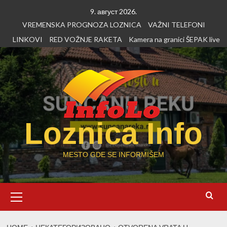
Skip
9. август 2026.
to
VREMENSKA PROGNOZA LOZNICA
VAŽNI TELEFONI
content
LINKOVI
RED VOŽNJE RAKETA
Kamera na granici ŠEPAK live
Loznica Info
MESTO GDE SE INFORMIŠEM
Primary
Menu