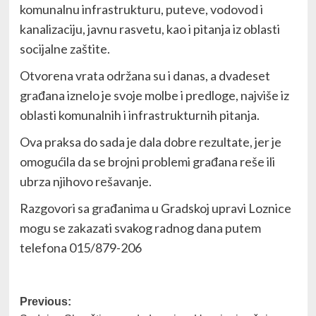
komunalnu infrastrukturu, puteve, vodovod i
kanalizaciju, javnu rasvetu, kao i pitanja iz oblasti
socijalne zaštite.
Otvorena vrata održana su i danas, a dvadeset
građana iznelo je svoje molbe i predloge, najviše iz
oblasti komunalnih i infrastrukturnih pitanja.
Ova praksa do sada je dala dobre rezultate, jer je
omogućila da se brojni problemi građana reše ili
ubrza njihovo rešavanje.
Razgovori sa građanima u Gradskoj upravi Loznice
mogu se zakazati svakog radnog dana putem
telefona 015/879-206
Post
Previous: