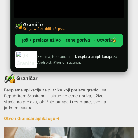
Graničar
Srbija ↔ Republika Srpska
Još 7 prelaza uživo + cene goriva → Otvori
Skeniraj telefonom —
besplatna aplikacija
za
Android, iPhone i računar.
Graničar
Besplatna aplikacija za putnike koji prelaze granicu sa
Republikom Srpskom — aktuelne cene goriva, uživo
stanje na prelazu, obližnje pumpe i restorane, sve na
jednom mestu.
Otvori Graničar aplikaciju →