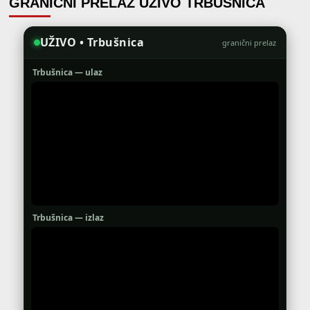
GRANIČNI PRELAZ UŽIVO TRBUŠNICA
UŽIVO • Trbušnica
granični prelaz
Trbušnica — ulaz
Trbušnica — izlaz