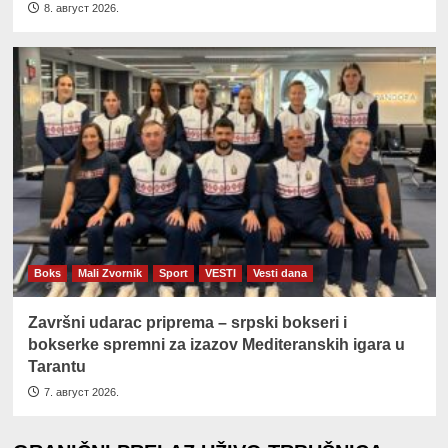
8. август 2026.
Boks
Mali Zvornik
Sport
VESTI
Vesti dana
Završni udarac priprema – srpski bokseri i
bokserke spremni za izazov Mediteranskih igara u
Tarantu
7. август 2026.