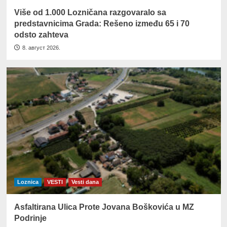
Više od 1.000 Lozničana razgovaralo sa
predstavnicima Grada: Rešeno između 65 i 70
odsto zahteva
8. август 2026.
Loznica
VESTI
Vesti dana
Asfaltirana Ulica Prote Jovana Boškovića u MZ
Podrinje