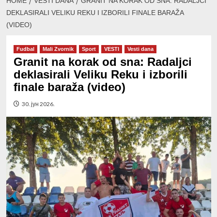
HOME
VESTI DANA
GRANIT NA KORAK OD SNA: RADALJCI
DEKLASIRALI VELIKU REKU I IZBORILI FINALE BARAŽA
(VIDEO)
Fudbal
Mali Zvornik
Sport
VESTI
Vesti dana
Granit na korak od sna: Radaljci
deklasirali Veliku Reku i izborili
finale baraža (video)
30. јун 2026.