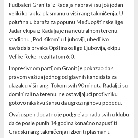
Fudbaleri Granita iz Radalja napravili su još jedan
veliki korak ka plasmanu u viši rang takmičenja. U
polufinalu baraža za popunu Međuopštinske lige
Jadar ekipa iz Radalja je na neutralnom terenu,
stadionu „Pod Kikom“ u Ljuboviji, ubedljivo
savladala prvaka Opštinske lige Ljubovija, ekipu
Velike Reke, rezultatom 6:0.
Impresivnom partijom Granit je pokazao da s
pravom važi za jednog od glavnih kandidata za
ulazak u viši rang. Tokom svih 90 minuta Radaljci su
dominirali na terenu, ne ostavljajući protivniku
gotovo nikakvu šansu da ugrozi njihovu pobedu.
Ovaj uspeh dodatno je podgrejao nadu svih u klubu
da će posle punih 14 godina konačno napustiti
Gradski rang takmičenja i izboriti plasman u