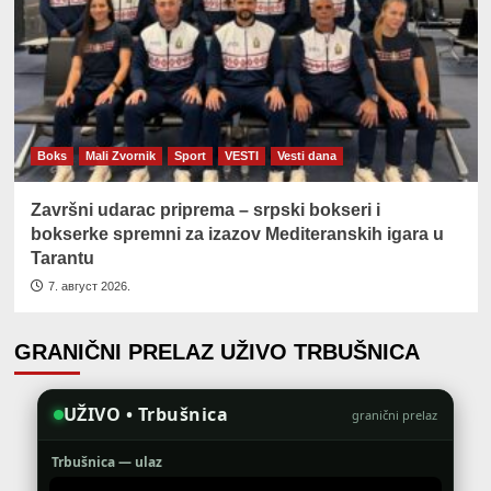
Boks
Mali Zvornik
Sport
VESTI
Vesti dana
Završni udarac priprema – srpski bokseri i
bokserke spremni za izazov Mediteranskih igara u
Tarantu
7. август 2026.
GRANIČNI PRELAZ UŽIVO TRBUŠNICA
UŽIVO • Trbušnica
granični prelaz
Trbušnica — ulaz