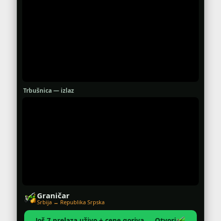
Trbušnica — izlaz
Graničar
Srbija ↔ Republika Srpska
Još 7 prelaza uživo + cene goriva → Otvori