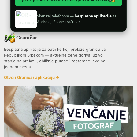
Skeniraj telefonom —
besplatna aplikacija
za
Android, iPhone i računar.
Graničar
Besplatna aplikacija za putnike koji prelaze granicu sa
Republikom Srpskom — aktuelne cene goriva, uživo
stanje na prelazu, obližnje pumpe i restorane, sve na
jednom mestu.
Otvori Graničar aplikaciju →