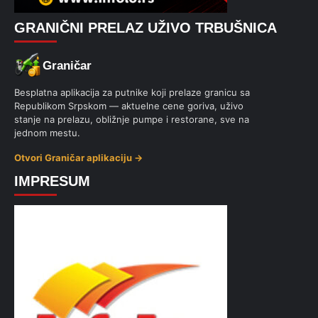
GRANIČNI PRELAZ UŽIVO TRBUŠNICA
Graničar
Besplatna aplikacija za putnike koji prelaze granicu sa
Republikom Srpskom — aktuelne cene goriva, uživo
stanje na prelazu, obližnje pumpe i restorane, sve na
jednom mestu.
Otvori Graničar aplikaciju →
IMPRESUM