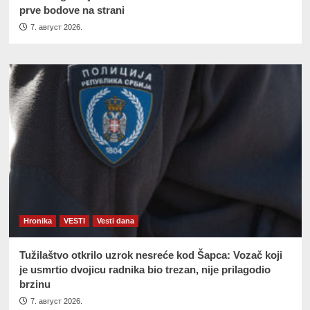
prve bodove na strani
7. август 2026.
Hronika
VESTI
Vesti dana
Tužilaštvo otkrilo uzrok nesreće kod Šapca: Vozač koji
je usmrtio dvojicu radnika bio trezan, nije prilagodio
brzinu
7. август 2026.