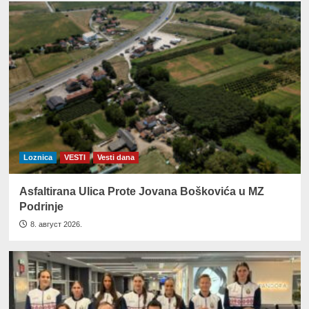
Loznica
VESTI
Vesti dana
Asfaltirana Ulica Prote Jovana Boškovića u MZ
Podrinje
8. август 2026.