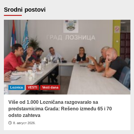
Srodni postovi
Loznica
VESTI
Vesti dana
Više od 1.000 Lozničana razgovaralo sa
predstavnicima Grada: Rešeno između 65 i 70
odsto zahteva
8. август 2026.