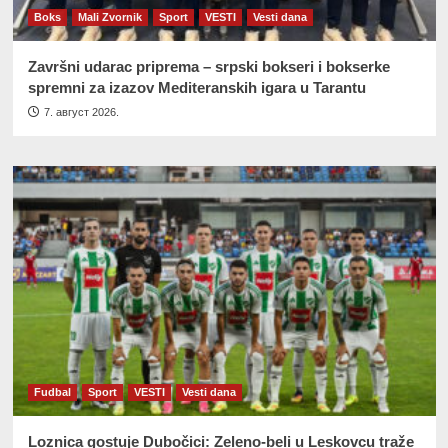
Boks
Mali Zvornik
Sport
VESTI
Vesti dana
Završni udarac priprema – srpski bokseri i bokserke
spremni za izazov Mediteranskih igara u Tarantu
7. август 2026.
Fudbal
Sport
VESTI
Vesti dana
Loznica gostuje Dubočici: Zeleno-beli u Leskovcu traže