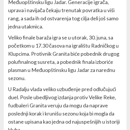
Međuopštinsku ligu Jadar. Generacije igrača,
uprava i navijača čekaju trenutak povratka u viši
rang, a sada ih od ostvarenja tog cilja deli još samo
jedna utakmica.
Veliko finale baraža igra se u utorak, 30. juna, sa
početkom u 17.30 časova na igralištu Radničkog u
Klupcima. Protivnik Granita biće pobednik drugog
polufinalnog susreta, a pobednik finala izboriće
plasman u Međuopštinsku ligu Jadar za narednu
sezonu.
U Radalju vlada veliko uzbuđenje pred odlučujući
duel. Posle ubedljivog izdanja protiv Velike Reke,
fudbaleri Granita veruju da mogu da naprave
poslednji korak i krunišu sezonu koja bi mogla da
ostane upisana kao jedna od najuspešnijih u istoriji
kluba.