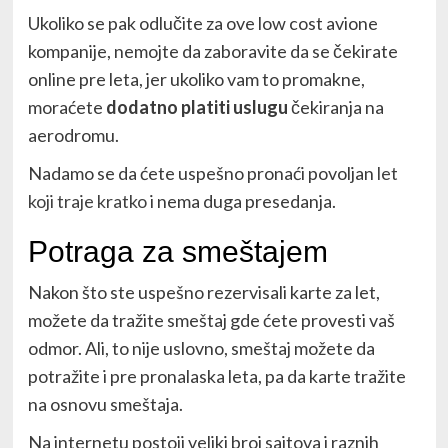
Ukoliko se pak odlučite za ove low cost avione
kompanije, nemojte da zaboravite da se čekirate
online pre leta, jer ukoliko vam to promakne,
moraćete
dodatno platiti uslugu
čekiranja na
aerodromu.
Nadamo se da ćete uspešno pronaći povoljan
let
koji traje kratko
i nema duga presedanja.
Potraga za smeštajem
Nakon što ste uspešno rezervisali karte za let,
možete da tražite smeštaj gde ćete provesti vaš
odmor. Ali, to nije uslovno, smeštaj možete da
potražite i pre pronalaska leta, pa da karte tražite
na osnovu smeštaja.
Na internetu postoji veliki broj sajtova i raznih