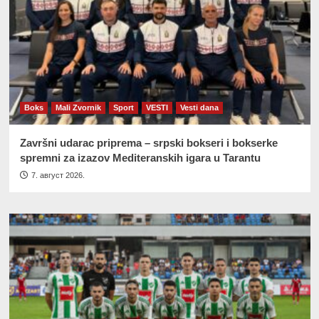
Boks
Mali Zvornik
Sport
VESTI
Vesti dana
Završni udarac priprema – srpski bokseri i bokserke
spremni za izazov Mediteranskih igara u Tarantu
7. август 2026.