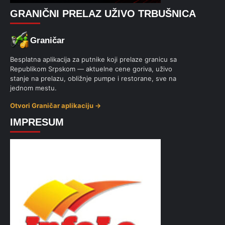
GRANIČNI PRELAZ UŽIVO TRBUŠNICA
Graničar
Besplatna aplikacija za putnike koji prelaze granicu sa
Republikom Srpskom — aktuelne cene goriva, uživo
stanje na prelazu, obližnje pumpe i restorane, sve na
jednom mestu.
Otvori Graničar aplikaciju →
IMPRESUM