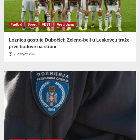
Fudbal
Sport
VESTI
Vesti dana
Loznica gostuje Dubočici: Zeleno-beli u Leskovcu traže
prve bodove na strani
7. август 2026.