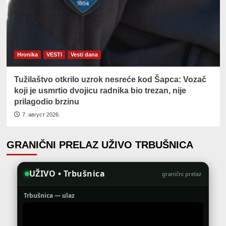
Hronika
VESTI
Vesti dana
Tužilaštvo otkrilo uzrok nesreće kod Šapca: Vozač
koji je usmrtio dvojicu radnika bio trezan, nije
prilagodio brzinu
7. август 2026.
GRANIČNI PRELAZ UŽIVO TRBUŠNICA
UŽIVO • Trbušnica
granični prelaz
Trbušnica — ulaz