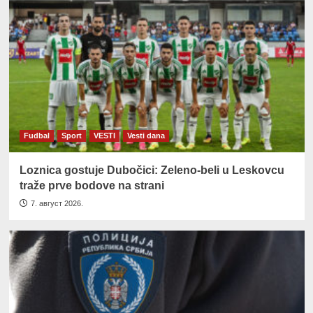
Fudbal
Sport
VESTI
Vesti dana
Loznica gostuje Dubočici: Zeleno-beli u Leskovcu
traže prve bodove na strani
7. август 2026.