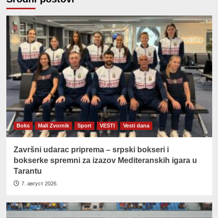
Boks
Mali Zvornik
Sport
VESTI
Vesti dana
Završni udarac priprema – srpski bokseri i
bokserke spremni za izazov Mediteranskih igara u
Tarantu
7. август 2026.