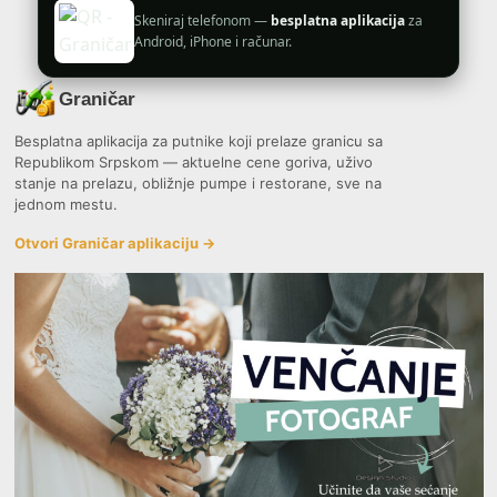
Skeniraj telefonom —
besplatna aplikacija
za
Android, iPhone i računar.
Graničar
Besplatna aplikacija za putnike koji prelaze granicu sa
Republikom Srpskom — aktuelne cene goriva, uživo
stanje na prelazu, obližnje pumpe i restorane, sve na
jednom mestu.
Otvori Graničar aplikaciju →