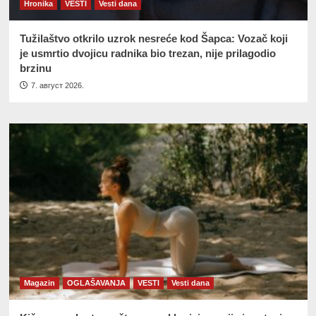
Hronika
VESTI
Vesti dana
Tužilaštvo otkrilo uzrok nesreće kod Šapca: Vozač koji
je usmrtio dvojicu radnika bio trezan, nije prilagodio
brzinu
7. август 2026.
Magazin
OGLAŠAVANJA
VESTI
Vesti dana