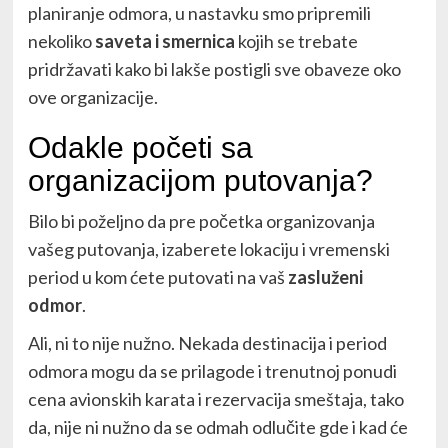
planiranje odmora, u nastavku smo pripremili
nekoliko
saveta i smernica
kojih se trebate
pridržavati kako bi lakše postigli sve obaveze oko
ove organizacije.
Odakle početi sa
organizacijom putovanja?
Bilo bi poželjno da pre početka organizovanja
vašeg putovanja, izaberete lokaciju i vremenski
period u kom ćete putovati na vaš
zasluženi
odmor
.
Ali, ni to nije nužno. Nekada destinacija i period
odmora mogu da se prilagode i trenutnoj ponudi
cena avionskih karata i rezervacija smeštaja, tako
da, nije ni nužno da se odmah odlučite gde i kad će