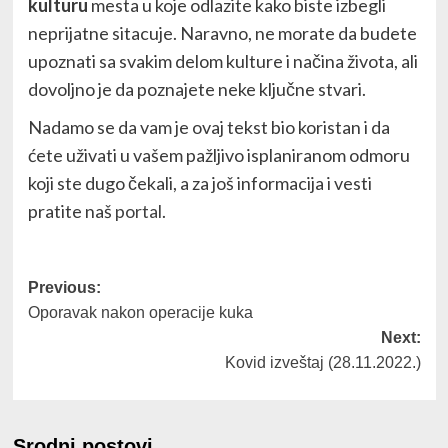
kulturu
mesta u koje odlazite kako biste izbegli
neprijatne sitacuje. Naravno, ne morate da budete
upoznati sa svakim delom kulture i načina života, ali
dovoljno je da poznajete neke ključne stvari.
Nadamo se da vam je ovaj tekst bio koristan i da
ćete uživati u vašem pažljivo isplaniranom odmoru
koji ste dugo čekali, a za još informacija i vesti
pratite naš
portal
.
Post
Previous:
Oporavak nakon operacije kuka
navigation
Next:
Kovid izveštaj (28.11.2022.)
Srodni postovi