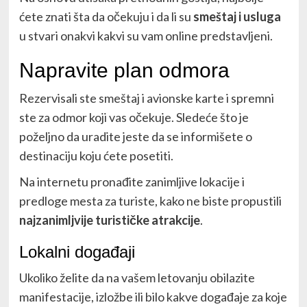
ćete znati šta da očekuju i da li su
smeštaj i usluga
u stvari onakvi kakvi su vam online predstavljeni.
Napravite plan odmora
Rezervisali ste smeštaj i avionske karte i spremni
ste za odmor koji vas očekuje. Sledeće što je
poželjno da uradite jeste da se informišete o
destinaciju koju ćete posetiti.
Na internetu pronađite zanimljive lokacije i
predloge mesta za turiste, kako ne biste propustili
najzanimljvije turističke atrakcije
.
Lokalni događaji
Ukoliko želite da na vašem letovanju obilazite
manifestacije, izložbe ili bilo kakve događaje za koje