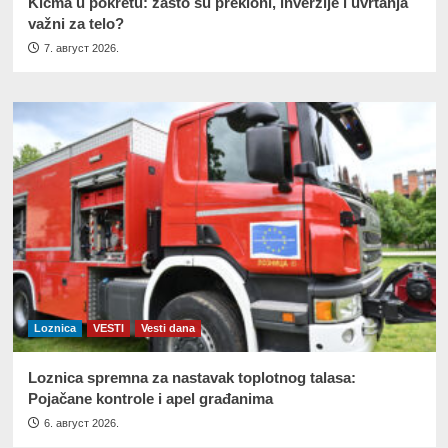
Kičma u pokretu: zašto su prekloni, inverzije i uvrtanja
važni za telo?
7. август 2026.
Loznica
VESTI
Vesti dana
Loznica spremna za nastavak toplotnog talasa:
Pojačane kontrole i apel građanima
6. август 2026.