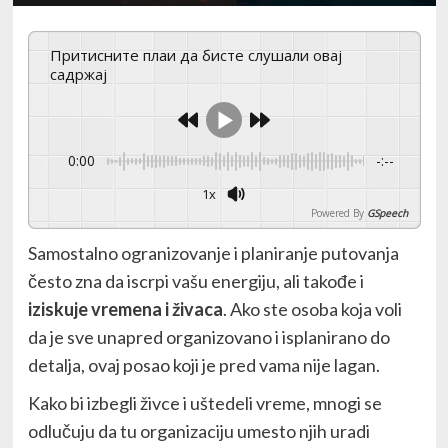
Притисните плаи да бисте слушали овај
садржај
0:00
-:--
1x
Powered By
GSpeech
Samostalno ogranizovanje i planiranje putovanja
često zna da iscrpi vašu energiju, ali takođe i
iziskuje vremena i živaca
. Ako ste osoba koja voli
da je sve unapred organizovano i isplanirano do
detalja, ovaj posao koji je pred vama nije lagan.
Kako bi izbegli živce i uštedeli vreme, mnogi se
odlučuju da tu organizaciju umesto njih uradi