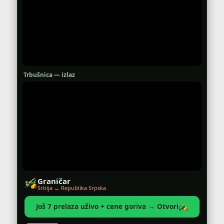
Trbušnica — izlaz
Graničar
Srbija ↔ Republika Srpska
Još 7 prelaza uživo + cene goriva → Otvori