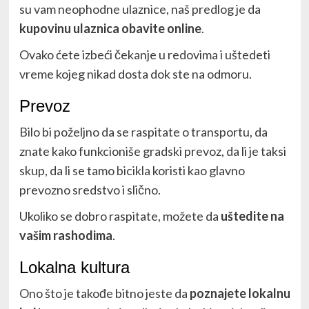
su vam neophodne ulaznice, naš predlog je da
kupovinu ulaznica obavite online
.
Ovako ćete izbeći čekanje u redovima i uštedeti
vreme kojeg nikad dosta dok ste na odmoru.
Prevoz
Bilo bi poželjno da se raspitate o transportu, da
znate kako funkcioniše gradski prevoz, da li je taksi
skup, da li se tamo
bicikla
koristi kao glavno
prevozno sredstvo i slično.
Ukoliko se dobro raspitate, možete da
uštedite na
vašim rashodima
.
Lokalna kultura
Ono što je takođe bitno jeste da
poznajete lokalnu