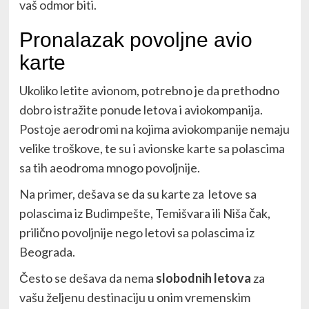
vaš odmor biti.
Pronalazak povoljne avio
karte
Ukoliko letite avionom, potrebno je da prethodno
dobro istražite ponude letova i aviokompanija.
Postoje aerodromi na kojima aviokompanije nemaju
velike troškove, te su i avionske karte sa polascima
sa tih aeodroma mnogo povoljnije.
Na primer, dešava se da su karte za letove sa
polascima iz Budimpešte, Temišvara ili Niša čak,
prilično povoljnije nego letovi sa polascima iz
Beograda.
Često se dešava da nema
slobodnih letova
za
vašu željenu destinaciju u onim vremenskim