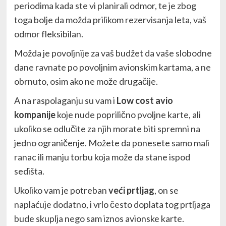
periodima kada ste vi planirali odmor, te je zbog
toga bolje da možda prilikom rezervisanja leta, vaš
odmor fleksibilan.
Možda je povoljnije za vaš budžet da vaše slobodne
dane ravnate po povoljnim avionskim kartama, a ne
obrnuto, osim ako ne može drugačije.
A na raspolaganju su vam i
Low cost avio
kompanije
koje nude poprilično pvoljne karte, ali
ukoliko se odlučite za njih morate biti spremni na
jedno ograničenje. Možete da ponesete samo mali
ranac ili manju torbu koja može da stane ispod
sedišta.
Ukoliko vam je potreban
veći prtljag
, on se
naplaćuje dodatno, i vrlo često doplata tog prtljaga
bude skuplja nego sam iznos avionske karte.