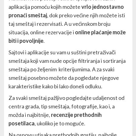
aplikacija pomoću kojih možete
vrlo jednostavno
pronaći smeštaj
, dok preko većine njih možete isti
taj smeštaj i rezervisati. A u većinskom broju
situacija, online rezervacije i
online plaćanje može
biti i povoljnije
.
Sajtovi i aplikacije su vam u suštini pretraživači
smeštaja koji vam nude opcije filtriranja i sortiranja
smeštaja po željenim kriterijumima. A za svaki
smeštaj posebno možete da pogledate njegove
karakteristike kako bi lako doneli odluku.
Za svaki smeštaj pažljivo pogledajte udaljenost od
centra grada, tip smeštaja, fotografije, kao i, a
možda i najbitnije,
recenzije prethodnih
posetilaca
, ukoliko je to moguće.
Na osnovu utisaka prethodnih gostiju, najbolje