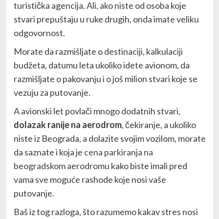
turistička agencija. Ali, ako niste od osoba koje
stvari prepuštaju u ruke drugih, onda imate veliku
odgovornost.
Morate da razmišljate o destinaciji, kalkulaciji
budžeta, datumu leta ukoliko idete avionom, da
razmišljate o pakovanju i o još milion stvari koje se
vezuju za putovanje.
A avionski let povlači mnogo dodatnih stvari,
dolazak ranije na aerodrom
, čekiranje, a ukoliko
niste iz Beograda, a dolazite svojim vozilom, morate
da saznate i koja je
cena parkiranja na
beogradskom aerodromu
kako biste imali pred
vama sve moguće rashode koje nosi vaše
putovanje.
Baš iz tog razloga, što razumemo kakav stres nosi