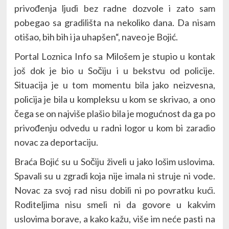
privođenja ljudi bez radne dozvole i zato sam
pobegao sa gradilišta na nekoliko dana. Da nisam
otišao, bih bih i ja uhapšen“, naveo je Bojić.
Portal Loznica Info sa Milošem je stupio u kontak
još dok je bio u Sočiju i u bekstvu od policije.
Situacija je u tom momentu bila jako neizvesna,
policija je bila u kompleksu u kom se skrivao, a ono
čega se on najviše plašio bila je mogućnost da ga po
privođenju odvedu u radni logor u kom bi zaradio
novac za deportaciju.
Braća Bojić su u Sočiju živeli u jako lošim uslovima.
Spavali su u zgradi koja nije imala ni struje ni vode.
Novac za svoj rad nisu dobili ni po povratku kući.
Roditeljima nisu smeli ni da govore u kakvim
uslovima borave, a kako kažu, više im neće pasti na