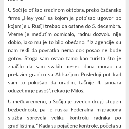
U Soči je otišao sredinom oktobra, preko čačanske
firme „Hey you“ sa kojom je potpisao ugovor po
kojem je u Rusiji trebao da ostane do 5. decembra.
Vreme je međutim odmicalo, radnu dozvolu nije
dobio, iako mu je to bilo obećano. “Iz agencije su
nam rekli da povratka nema dok posao ne bude
gotov. Stoga sam ostao tamo kao turista što je
značilo da sam svakih mesec dana morao da
prelazim granicu sa Abhazijom Poslednji put kad
sam to pokušao da uradim, tačnije 4. januara
oduzet mi je pasoš“, rekao je Miloš.
U međuvremenu, u Sočiju je uveden drugi stepen
bezbednosti, pa je ruska Federalna migraciona
služba sprovela veliku kontrolu radnika po
gradilištima. “ Kada su pojačene kontrole, počela su