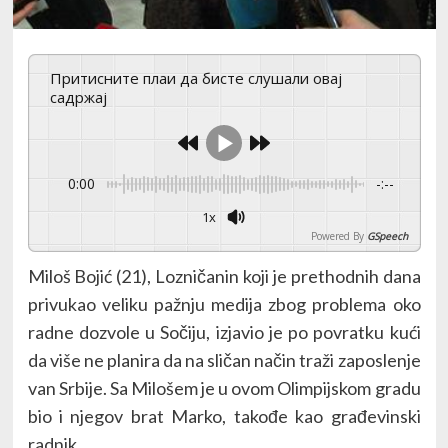
Притисните плаи да бисте слушали овај
садржај
0:00
-:--
1x
Powered By
GSpeech
Miloš Bojić (21), Lozničanin koji je prethodnih dana
privukao veliku pažnju medija zbog problema oko
radne dozvole u Sočiju, izjavio je po povratku kući
da više ne planira da na sličan način traži zaposlenje
van Srbije. Sa Milošem je u ovom Olimpijskom gradu
bio i njegov brat Marko, takođe kao građevinski
radnik.