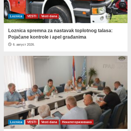
Loznica
VESTI
Vesti dana
Loznica spremna za nastavak toplotnog talasa:
Pojačane kontrole i apel građanima
6. август 2026.
Loznica
VESTI
Vesti dana
Некатегоризовано