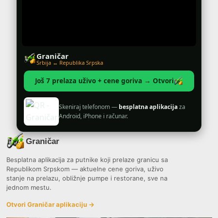
Graničar
Srbija ↔ Republika Srpska
Još 7 prelaza uživo + cene goriva → Otvori
Skeniraj telefonom —
besplatna aplikacija
za
Android, iPhone i računar.
Graničar
Besplatna aplikacija za putnike koji prelaze granicu sa
Republikom Srpskom — aktuelne cene goriva, uživo
stanje na prelazu, obližnje pumpe i restorane, sve na
jednom mestu.
Otvori Graničar aplikaciju →