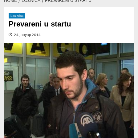
HOME
LOZNICA
PREVARENI U STARTU
Loznica
Prevareni u startu
24. јануар 2014.