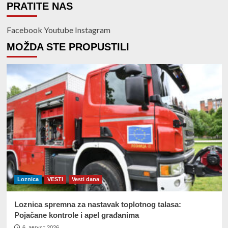
PRATITE NAS
Facebook
Youtube
Instagram
MOŽDA STE PROPUSTILI
Loznica
VESTI
Vesti dana
Loznica spremna za nastavak toplotnog talasa:
Pojačane kontrole i apel građanima
6. август 2026.