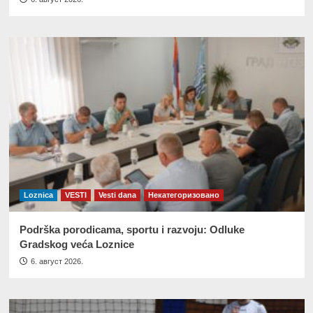
Loznica
VESTI
Vesti dana
Некатегоризовано
Podrška porodicama, sportu i razvoju: Odluke
Gradskog veća Loznice
6. август 2026.