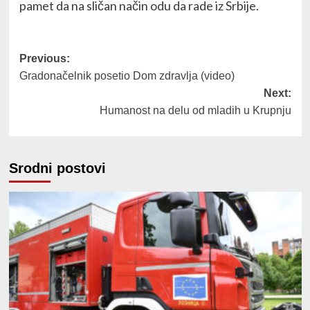
pamet da na sličan način odu da rade iz Srbije.
Post
Previous:
Gradonačelnik posetio Dom zdravlja (video)
navigation
Next:
Humanost na delu od mladih u Krupnju
Srodni postovi