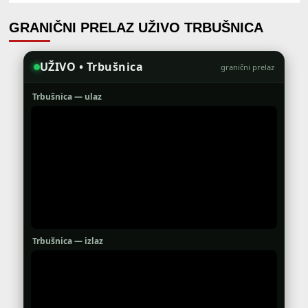
GRANIČNI PRELAZ UŽIVO TRBUŠNICA
UŽIVO • Trbušnica
granični prelaz
Trbušnica — ulaz
Trbušnica — izlaz