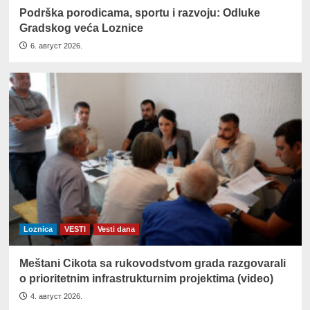
Podrška porodicama, sportu i razvoju: Odluke
Gradskog veća Loznice
6. август 2026.
Loznica
VESTI
Vesti dana
Meštani Cikota sa rukovodstvom grada razgovarali
o prioritetnim infrastrukturnim projektima (video)
4. август 2026.