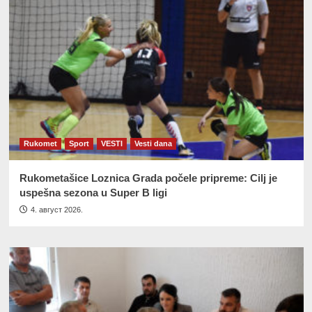
Rukomet
Sport
VESTI
Vesti dana
Rukometašice Loznica Grada počele pripreme: Cilj je
uspešna sezona u Super B ligi
4. август 2026.