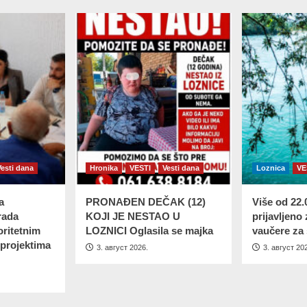
Vesti dana
Hronika
VESTI
Vesti dana
Loznica
VE
a
PRONAĐEN DEČAK (12)
Više od 22
rada
KOJI JE NESTAO U
prijavljeno 
oritetnim
LOZNICI Oglasila se majka
vaučere za 
 projektima
3. август 2026.
3. август 20