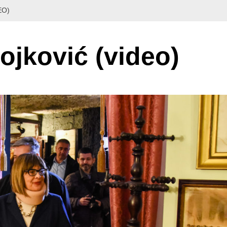
EO)
ojković (video)