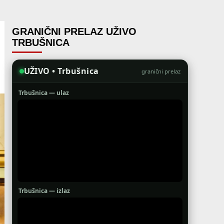
GRANIČNI PRELAZ UŽIVO
TRBUŠNICA
UŽIVO • Trbušnica
granični prelaz
Trbušnica — ulaz
Trbušnica — izlaz