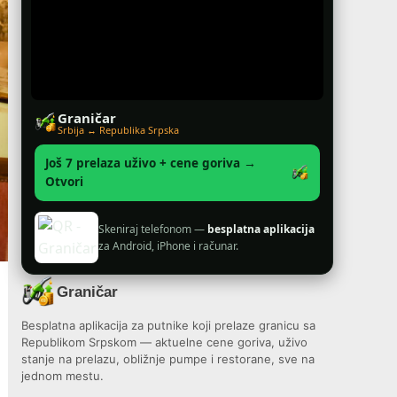
Graničar
Srbija ↔ Republika Srpska
Još 7 prelaza uživo + cene goriva →
Otvori
Skeniraj telefonom —
besplatna aplikacija
za Android, iPhone i računar.
Graničar
Besplatna aplikacija za putnike koji prelaze granicu sa
Republikom Srpskom — aktuelne cene goriva, uživo
stanje na prelazu, obližnje pumpe i restorane, sve na
jednom mestu.