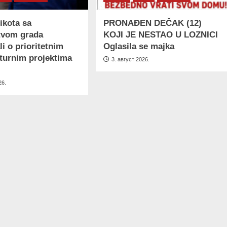
ikota sa
PRONAĐEN DEČAK (12)
tvom grada
KOJI JE NESTAO U LOZNICI
i o prioritetnim
Oglasila se majka
kturnim projektima
3. август 2026.
26.