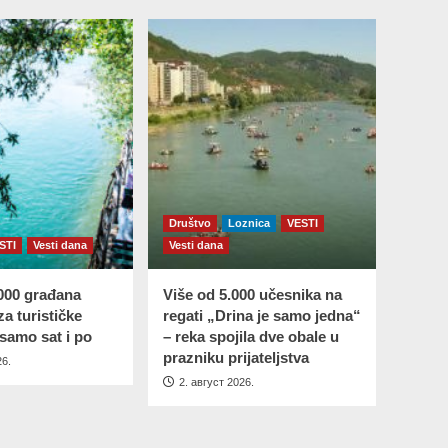
Društvo
Loznica
VESTI
STI
Vesti dana
Vesti dana
.000 građana
Više od 5.000 učesnika na
za turističke
regati „Drina je samo jedna“
samo sat i po
– reka spojila dve obale u
prazniku prijateljstva
26.
2. август 2026.