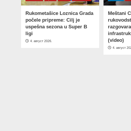
Rukometašice Loznica Grada
Meštani C
počele pripreme: Cilj je
rukovods
uspešna sezona u Super B
razgovaral
ligi
infrastru
(video)
4. август 2026.
4. август 20