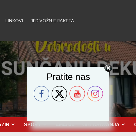
LINKOVI
RED VOŽNJE RAKETA
Pratite nas
EMISIJE
ZIN
SPORT
OGLAŠAVANJA