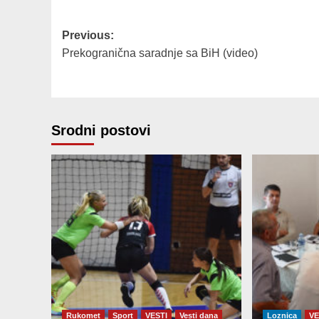
Post
Previous:
Prekogranična saradnje sa BiH (video)
navigation
Srodni postovi
Rukomet
Sport
VESTI
Vesti dana
Loznica
VE