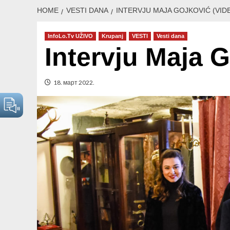
HOME
VESTI DANA
INTERVJU MAJA GOJKOVIĆ (VID
InfoLo.Tv UŽIVO
Krupanj
VESTI
Vesti dana
Intervju Maja G
18. март 2022.