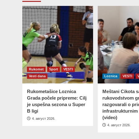
Rukomet
Sport
VESTI
Vesti dana
Loznica
VESTI
Rukometašice Loznica
Meštani Cikota s
Grada počele pripreme: Cilj
rukovodstvom g
je uspešna sezona u Super
razgovarali o pri
B ligi
infrastrukturnim
(video)
4. август 2026.
4. август 2026.