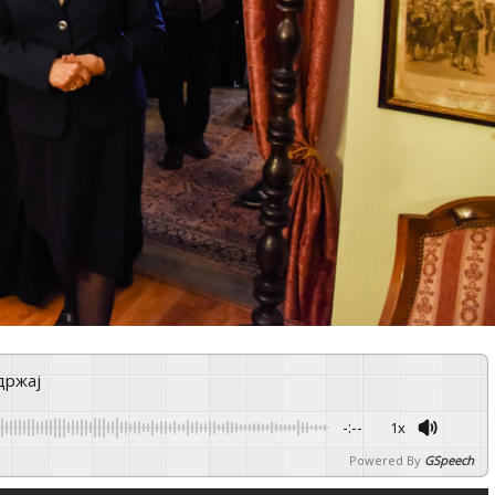
држај
-:--
1x
Powered By
GSpeech