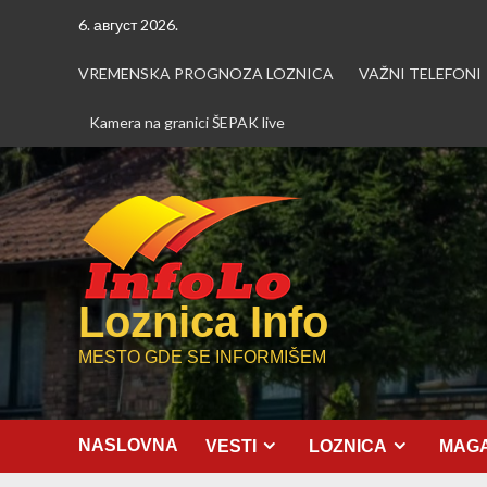
Skip
6. август 2026.
to
content
VREMENSKA PROGNOZA LOZNICA
VAŽNI TELEFONI
Kamera na granici ŠEPAK live
Loznica Info
MESTO GDE SE INFORMIŠEM
NASLOVNA
VESTI
LOZNICA
MAGA