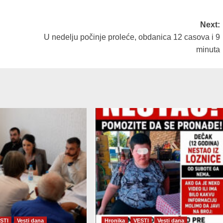
Next:
U nedelju počinje proleće, obdanica 12 casova i 9
minuta
STI
Vesti dana
Hronika
VESTI
Vesti dana