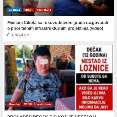
Loznica
VESTI
Vesti dana
Meštani Cikota sa rukovodstvom grada razgovarali
o prioritetnim infrastrukturnim projektima (video)
4. август 2026.
Hronika
VESTI
Vesti dana