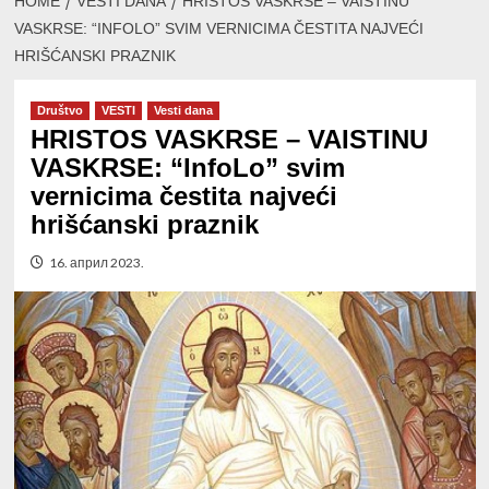
HOME
VESTI DANA
HRISTOS VASKRSE – VAISTINU
VASKRSE: “INFOLO” SVIM VERNICIMA ČESTITA NAJVEĆI
HRIŠĆANSKI PRAZNIK
Društvo
VESTI
Vesti dana
HRISTOS VASKRSE – VAISTINU
VASKRSE: “InfoLo” svim
vernicima čestita najveći
hrišćanski praznik
16. април 2023.