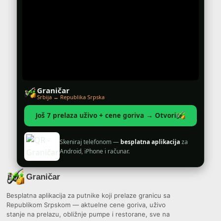
Graničar
Srbija ↔ Republika Srpska
Još 7 prelaza uživo + cene goriva → Otvori
Skeniraj telefonom —
besplatna aplikacija
za
Android, iPhone i računar.
Graničar
Besplatna aplikacija za putnike koji prelaze granicu sa
Republikom Srpskom — aktuelne cene goriva, uživo
stanje na prelazu, obližnje pumpe i restorane, sve na