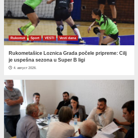
Rukomet
Sport
VESTI
Vesti dana
Rukometašice Loznica Grada počele pripreme: Cilj
je uspešna sezona u Super B ligi
4. август 2026.