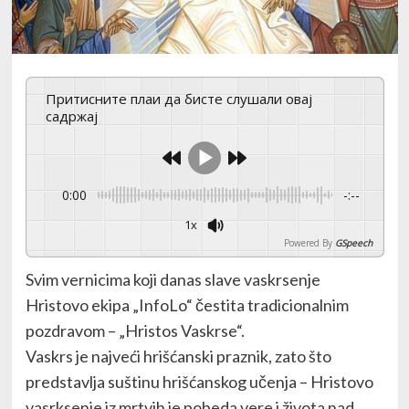
Притисните плаи да бисте слушали овај
садржај
0:00
-:--
1x
Powered By
GSpeech
Svim vernicima koji danas slave vaskrsenje
Hristovo ekipa „InfoLo“ čestita tradicionalnim
pozdravom – „Hristos Vaskrse“.
Vaskrs je najveći hrišćanski praznik, zato što
predstavlja suštinu hrišćanskog učenja – Hristovo
vasrksenje iz mrtvih je pobeda vere i života nad