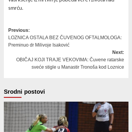
smrću.
Post
Previous:
LOZNICA OSTALA BEZ ČUVENOG OFTALMOLOGA:
navigation
Preminuo dr Milivoje Isaković
Next:
OBIČAJ KOJI TRAJE VEKOVIMA: Čuvene ratarske
sveće stigle u Manastir Tronoša kod Loznice
Srodni postovi