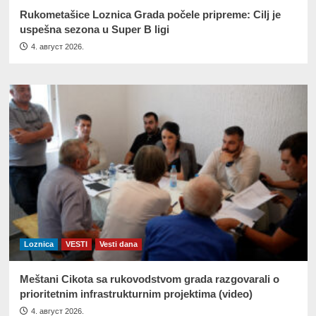
Rukometašice Loznica Grada počele pripreme: Cilj je
uspešna sezona u Super B ligi
4. август 2026.
Loznica
VESTI
Vesti dana
Meštani Cikota sa rukovodstvom grada razgovarali o
prioritetnim infrastrukturnim projektima (video)
4. август 2026.