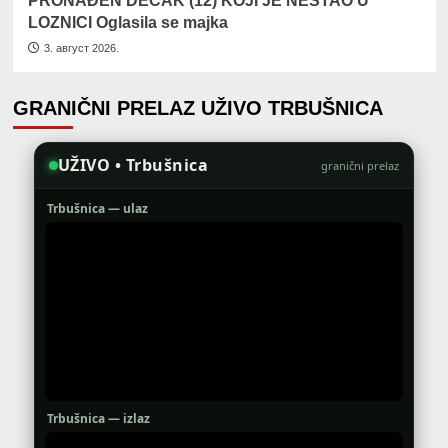
PRONAĐEN DEČAK (12) KOJI JE NESTAO U
LOZNICI Oglasila se majka
3. август 2026.
GRANIČNI PRELAZ UŽIVO TRBUŠNICA
UŽIVO • Trbušnica
granični prelaz
Trbušnica — ulaz
Trbušnica — izlaz