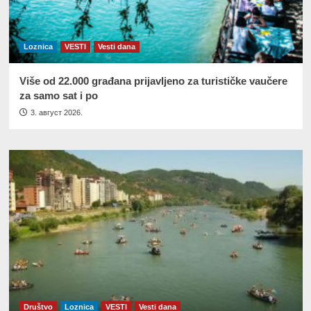
Loznica
VESTI
Vesti dana
Više od 22.000 građana prijavljeno za turističke vaučere
za samo sat i po
3. август 2026.
Društvo
Loznica
VESTI
Vesti dana