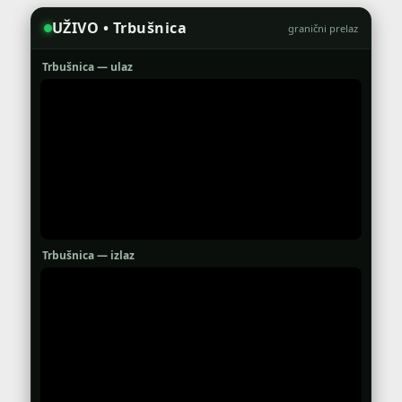
UŽIVO • Trbušnica
granični prelaz
Trbušnica — ulaz
Trbušnica — izlaz