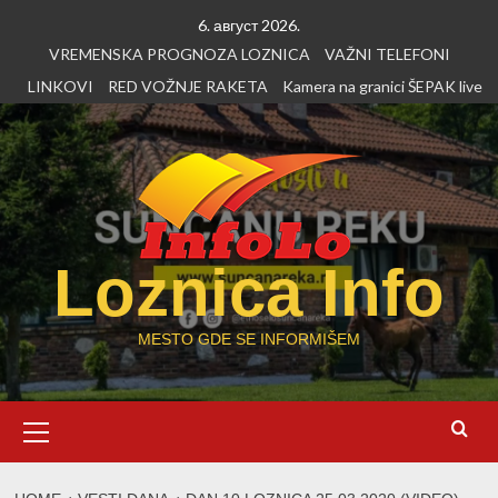
Skip
6. август 2026.
to
VREMENSKA PROGNOZA LOZNICA
VAŽNI TELEFONI
content
LINKOVI
RED VOŽNJE RAKETA
Kamera na granici ŠEPAK live
Loznica Info
MESTO GDE SE INFORMIŠEM
Primary
Menu