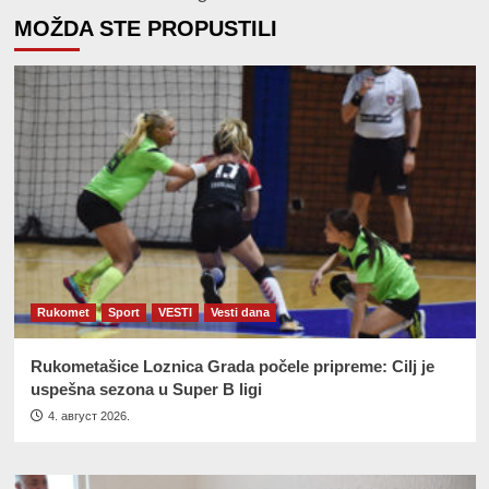
MOŽDA STE PROPUSTILI
Rukomet
Sport
VESTI
Vesti dana
Rukometašice Loznica Grada počele pripreme: Cilj je
uspešna sezona u Super B ligi
4. август 2026.