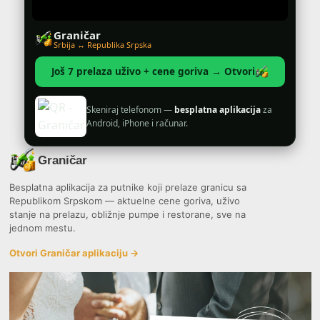
Graničar
Srbija ↔ Republika Srpska
Još 7 prelaza uživo + cene goriva → Otvori
Skeniraj telefonom —
besplatna aplikacija
za
Android, iPhone i računar.
Graničar
Besplatna aplikacija za putnike koji prelaze granicu sa
Republikom Srpskom — aktuelne cene goriva, uživo
stanje na prelazu, obližnje pumpe i restorane, sve na
jednom mestu.
Otvori Graničar aplikaciju →