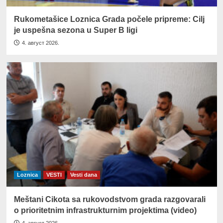
Rukometašice Loznica Grada počele pripreme: Cilj
je uspešna sezona u Super B ligi
4. август 2026.
Loznica
VESTI
Vesti dana
Meštani Cikota sa rukovodstvom grada razgovarali
o prioritetnim infrastrukturnim projektima (video)