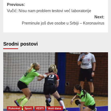
Post
Previous:
Vučić: Nisu nam problem testovi već laboratorije
navigation
Next:
Preminule još dve osobe u Srbiji – Koronavirus
Srodni postovi
Rukomet
Sport
VESTI
Vesti dana