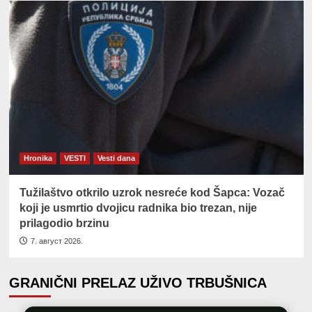
Hronika
VESTI
Vesti dana
Tužilaštvo otkrilo uzrok nesreće kod Šapca: Vozač
koji je usmrtio dvojicu radnika bio trezan, nije
prilagodio brzinu
7. август 2026.
GRANIČNI PRELAZ UŽIVO TRBUŠNICA