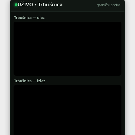
UŽIVO • Trbušnica
granični prelaz
Trbušnica — ulaz
Trbušnica — izlaz