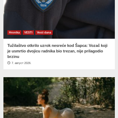
Hronika
VESTI
Vesti dana
Tužilaštvo otkrilo uzrok nesreće kod Šapca: Vozač koji
je usmrtio dvojicu radnika bio trezan, nije prilagodio
brzinu
7. август 2026.