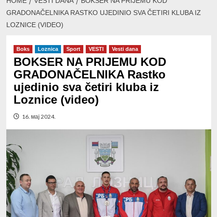
HOME
VESTI DANA
BOKSER NA PRIJEMU KOD
GRADONAČELNIKA RASTKO UJEDINIO SVA ČETIRI KLUBA IZ
LOZNICE (VIDEO)
Boks
Loznica
Sport
VESTI
Vesti dana
BOKSER NA PRIJEMU KOD
GRADONAČELNIKA Rastko
ujedinio sva četiri kluba iz
Loznice (video)
16. мај 2024.