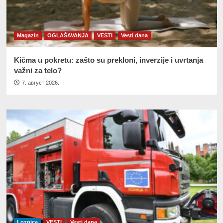
Magazin
OGLAŠAVANJA
VESTI
Vesti dana
Kičma u pokretu: zašto su prekloni, inverzije i uvrtanja
važni za telo?
7. август 2026.
Loznica
VESTI
Vesti dana