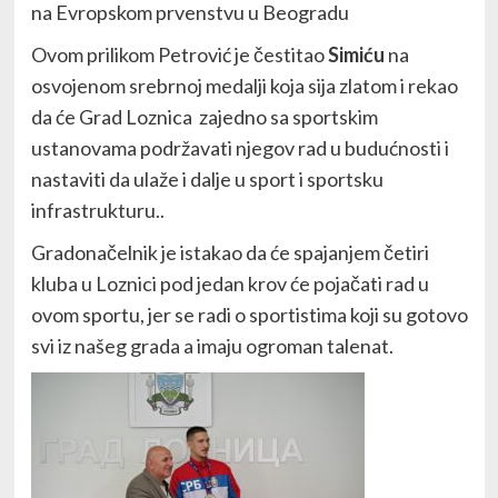
na Evropskom prvenstvu u Beogradu
Ovom prilikom Petrović je čestitao
Simiću
na
osvojenom srebrnoj medalji koja sija zlatom i rekao
da će Grad Loznica zajedno sa sportskim
ustanovama podržavati njegov rad u budućnosti i
nastaviti da ulaže i dalje u sport i sportsku
infrastrukturu..
Gradonačelnik je istakao da će spajanjem četiri
kluba u Loznici pod jedan krov će pojačati rad u
ovom sportu, jer se radi o sportistima koji su gotovo
svi iz našeg grada a imaju ogroman talenat.