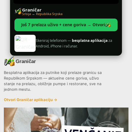
Graničar
Srbija ↔ Republika Srpska
Još 7 prelaza uživo + cene goriva → Otvori
Skeniraj telefonom —
besplatna aplikacija
za
Android, iPhone i računar.
Graničar
Besplatna aplikacija za putnike koji prelaze granicu sa
Republikom Srpskom — aktuelne cene goriva, uživo
stanje na prelazu, obližnje pumpe i restorane, sve na
jednom mestu.
Otvori Graničar aplikaciju →