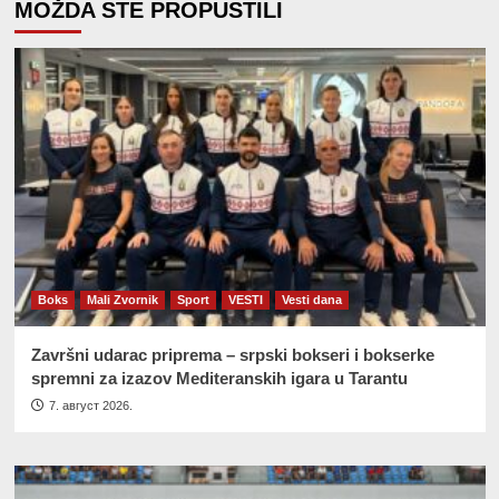
MOŽDA STE PROPUSTILI
Boks
Mali Zvornik
Sport
VESTI
Vesti dana
Završni udarac priprema – srpski bokseri i bokserke
spremni za izazov Mediteranskih igara u Tarantu
7. август 2026.