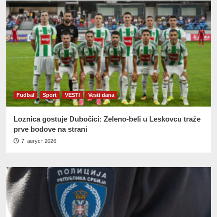
Fudbal
Sport
VESTI
Vesti dana
Loznica gostuje Dubočici: Zeleno-beli u Leskovcu traže
prve bodove na strani
7. август 2026.