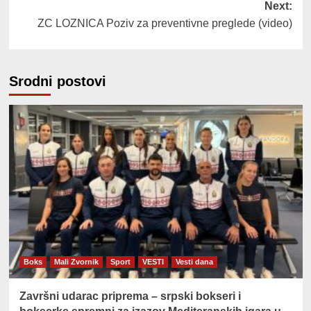
Next:
ZC LOZNICA Poziv za preventivne preglede (video)
Srodni postovi
Boks
Mali Zvornik
Sport
VESTI
Vesti dana
Završni udarac priprema – srpski bokseri i