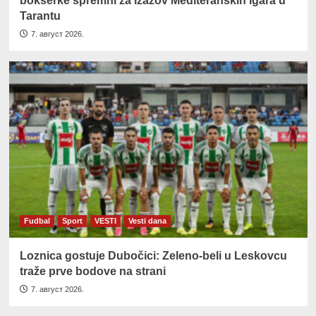
bokserke spremni za izazov Mediteranskih igara u
Tarantu
7. август 2026.
Fudbal
Sport
VESTI
Vesti dana
Loznica gostuje Dubočici: Zeleno-beli u Leskovcu
traže prve bodove na strani
7. август 2026.