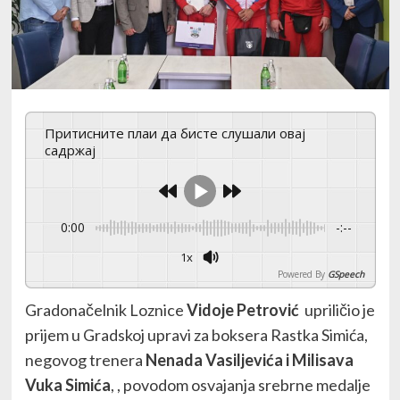
Притисните плаи да бисте слушали овај
садржај
0:00
-:--
1x
Powered By
GSpeech
Gradonačelnik Loznice
Vidoje Petrović
upriličio je
prijem u Gradskoj upravi za boksera Rastka Simića,
negovog trenera
Nenada Vasiljevića i Milisava
Vuka Simića
, , povodom osvajanja srebrne medalje