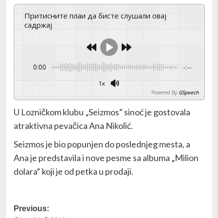
Притисните плаи да бисте слушали овај
садржај
0:00
-:--
1x
Powered By
GSpeech
U Lozničkom klubu „Seizmos“ sinoć je gostovala
atraktivna pevačica Ana Nikolić.
Seizmos je bio popunjen do poslednjeg mesta, a
Ana je predstavila i nove pesme sa albuma „Milion
dolara“ koji je od petka u prodaji.
Post
Previous: