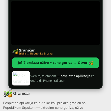
Graničar
Srbija ↔ Republika Srpska
Još 7 prelaza uživo + cene goriva → Otvori
Skeniraj telefonom —
besplatna aplikacija
za
Android, iPhone i računar.
Graničar
Besplatna aplikacija za putnike koji prelaze granicu sa
Republikom Srpskom — aktuelne cene goriva, uživo