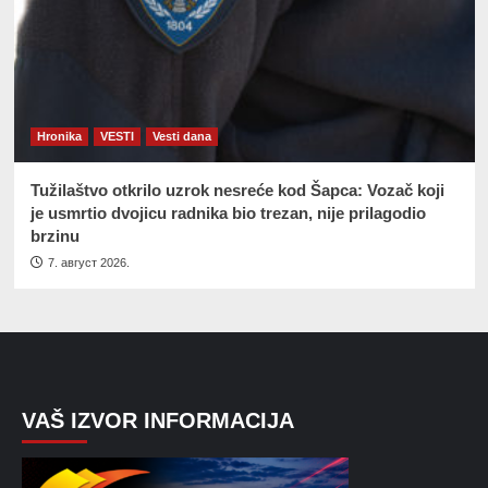
Hronika
VESTI
Vesti dana
Tužilaštvo otkrilo uzrok nesreće kod Šapca: Vozač koji
je usmrtio dvojicu radnika bio trezan, nije prilagodio
brzinu
7. август 2026.
VAŠ IZVOR INFORMACIJA