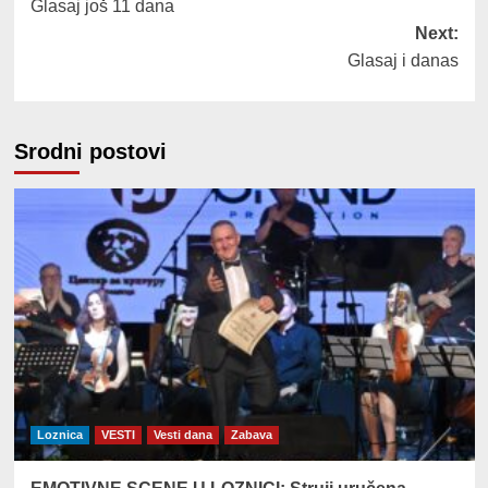
Glasaj još 11 dana
navigation
Next:
Glasaj i danas
Srodni postovi
Loznica
VESTI
Vesti dana
Zabava