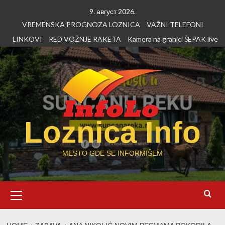
Skip
9. август 2026.
to
VREMENSKA PROGNOZA LOZNICA
VAŽNI TELEFONI
content
LINKOVI
RED VOŽNJE RAKETA
Kamera na granici ŠEPAK live
Loznica Info
MESTO GDE SE INFORMIŠEM
Primary
Menu