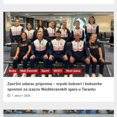
Boks
Mali Zvornik
Sport
VESTI
Vesti dana
Završni udarac priprema – srpski bokseri i bokserke
spremni za izazov Mediteranskih igara u Tarantu
7. август 2026.