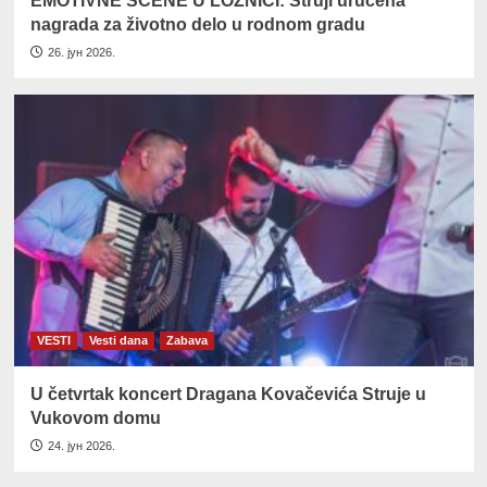
EMOTIVNE SCENE U LOZNICI: Struji uručena
nagrada za životno delo u rodnom gradu
26. јун 2026.
VESTI
Vesti dana
Zabava
U četvrtak koncert Dragana Kovačevića Struje u
Vukovom domu
24. јун 2026.