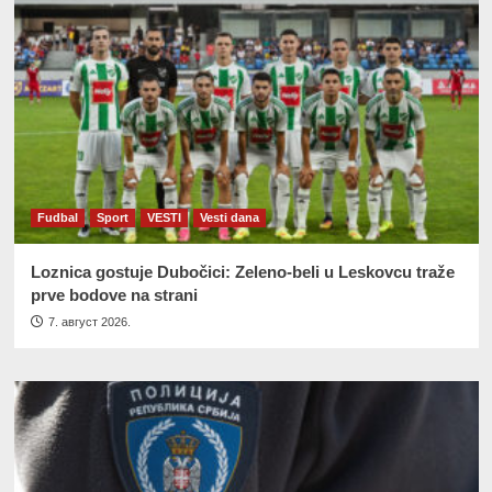
Fudbal
Sport
VESTI
Vesti dana
Loznica gostuje Dubočici: Zeleno-beli u Leskovcu traže
prve bodove na strani
7. август 2026.