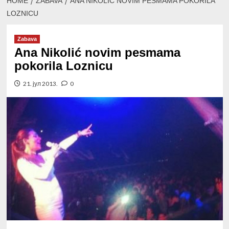
HOME
ZABAVA
ANA NIKOLIĆ NOVIM PESMAMA POKORILA
LOZNICU
Zabava
Ana Nikolić novim pesmama
pokorila Loznicu
21. јул 2013.
0