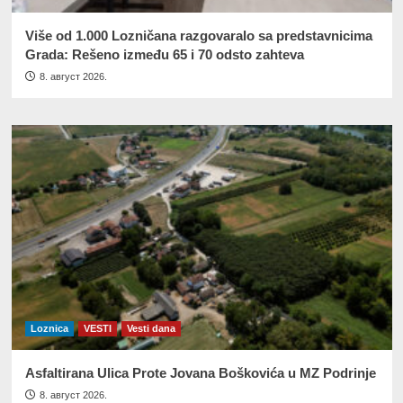
Više od 1.000 Lozničana razgovaralo sa predstavnicima
Grada: Rešeno između 65 i 70 odsto zahteva
8. август 2026.
Loznica
VESTI
Vesti dana
Asfaltirana Ulica Prote Jovana Boškovića u MZ Podrinje
8. август 2026.