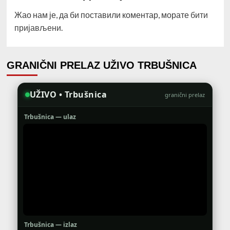
Жао нам је, да би поставили коментар, морате
бити
пријављени
.
GRANIČNI PRELAZ UŽIVO TRBUŠNICA
UŽIVO • Trbušnica
granični prelaz
Trbušnica — ulaz
Trbušnica — izlaz