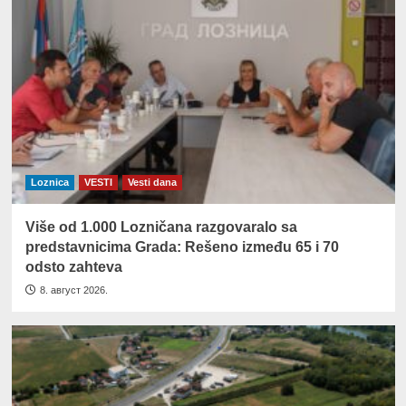
Loznica
VESTI
Vesti dana
Više od 1.000 Lozničana razgovaralo sa
predstavnicima Grada: Rešeno između 65 i 70
odsto zahteva
8. август 2026.