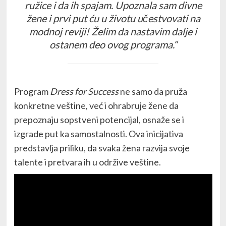
ružice i da ih spajam. Upoznala sam divne
žene i prvi put ću u životu učestvovati na
modnoj reviji! Želim da nastavim dalje i
ostanem deo ovog programa.“
Program
Dress for Success
ne samo da pruža
konkretne veštine, već i ohrabruje žene da
prepoznaju sopstveni potencijal, osnaže se i
izgrade put ka samostalnosti. Ova inicijativa
predstavlja priliku, da svaka žena razvija svoje
talente i pretvara ih u održive veštine.