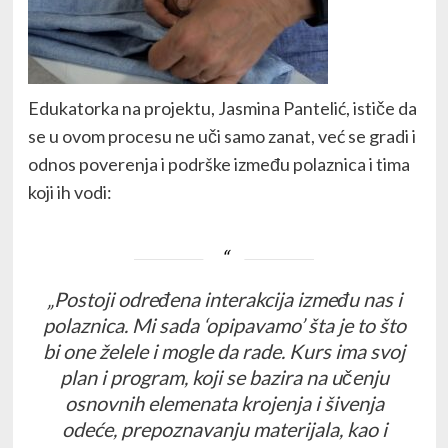
Edukatorka na projektu, Jasmina Pantelić, ističe da
se u ovom procesu ne uči samo zanat, već se gradi i
odnos poverenja i podrške između polaznica i tima
koji ih vodi:
„Postoji određena interakcija između nas i
polaznica. Mi sada ‘opipavamo’ šta je to što
bi one želele i mogle da rade. Kurs ima svoj
plan i program, koji se bazira na učenju
osnovnih elemenata krojenja i šivenja
odeće, prepoznavanju materijala, kao i