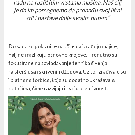
radu na različitim vrstama mašina. Naš cilj
je da im pomognemo da pronađu svoj lični
stil i nastave dalje svojim putem.“
Do sada su polaznice naučile da izrađuju majice,
haljine i razlikuju osnovne krojeve. Trenutno su
fokusirane na savladavanje tehnika šivenja
rajsferšlusa i skrivenih džepova. Uz to, izrađivale su
i platnene torbice, koje su dodatno ukrašavale
detaljima, čime razvijaju i svoju kreativnost.