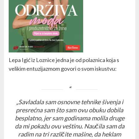
Lepa Igić iz Loznice jedna je od polaznica koja s
velikim entuzijazmom govori o svom iskustvu:
„Savladala sam osnovne tehnike šivenja i
presrećna sam što sam ovu obuku dobila
besplatno, jer sam godinama molila druge
da mi pokažu ovu veštinu. Naučila sam da
radim na tri različite mašine, da heklam