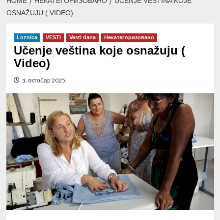
HOME
НЕКАТЕГОРИЗОВАНО
UČENJE VEŠTINA KOJE
OSNAŽUJU ( VIDEO)
Loznica
VESTI
Vesti dana
Некатегоризовано
Učenje veština koje osnažuju (
Video)
1. октобар 2025.