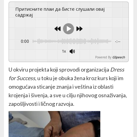
Притисните плаи да бисте слушали овај
садржај
0:00
-:--
1x
Powered By
GSpeech
U okviru projekta koji sprovodi organizacija
Dress
for Success
, u toku je obuka žena kroz kurs koji im
omogućava sticanje znanja i veština iz oblasti
krojenja i šivenja, a sve u cilju njihovog osnaživanja,
zapošljivosti i ličnog razvoja.