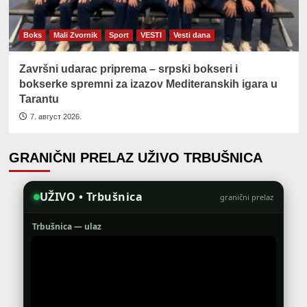
Boks
Mali Zvornik
Sport
VESTI
Vesti dana
Završni udarac priprema – srpski bokseri i
bokserke spremni za izazov Mediteranskih igara u
Tarantu
7. август 2026.
GRANIČNI PRELAZ UŽIVO TRBUŠNICA
UŽIVO • Trbušnica
granični prelaz
Trbušnica — ulaz