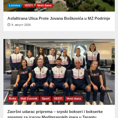
Loznica
VESTI
Vesti dana
Asfaltirana Ulica Prote Jovana Boškovića u MZ Podrinje
8. август 2026.
Boks
Mali Zvornik
Sport
VESTI
Vesti dana
Završni udarac priprema – srpski bokseri i bokserke
spremni za izazov Mediteranskih igara u Tarantu