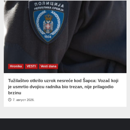
Hronika
VESTI
Vesti dana
Tužilaštvo otkrilo uzrok nesreće kod Šapca: Vozač koji
je usmrtio dvojicu radnika bio trezan, nije prilagodio
brzinu
7. август 2026.