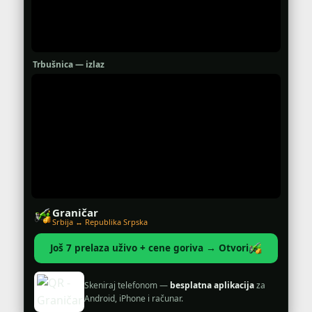
Trbušnica — izlaz
Graničar
Srbija ↔ Republika Srpska
Još 7 prelaza uživo + cene goriva → Otvori
Skeniraj telefonom —
besplatna aplikacija
za
Android, iPhone i računar.