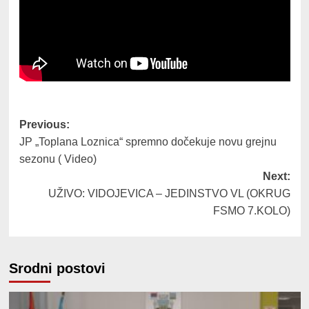
Post
Previous:
JP „Toplana Loznica“ spremno dočekuje novu grejnu
navigation
sezonu ( Video)
Next:
UŽIVO: VIDOJEVICA – JEDINSTVO VL (OKRUG
FSMO 7.KOLO)
Srodni postovi