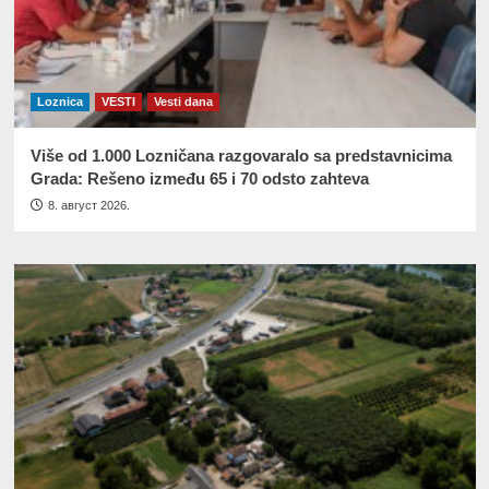
Loznica
VESTI
Vesti dana
Više od 1.000 Lozničana razgovaralo sa predstavnicima
Grada: Rešeno između 65 i 70 odsto zahteva
8. август 2026.