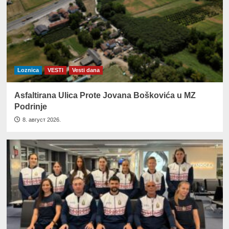
Loznica
VESTI
Vesti dana
Asfaltirana Ulica Prote Jovana Boškovića u MZ
Podrinje
8. август 2026.