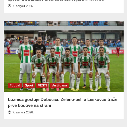
7. август 2026.
Fudbal
Sport
VESTI
Vesti dana
Loznica gostuje Dubočici: Zeleno-beli u Leskovcu traže
prve bodove na strani
7. август 2026.