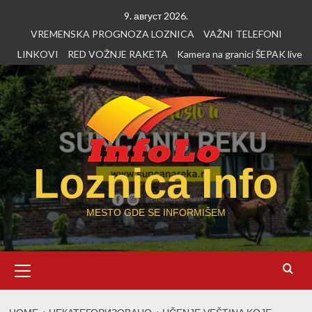
Skip
9. август 2026.
to
VREMENSKA PROGNOZA LOZNICA
VAŽNI TELEFONI
content
LINKOVI
RED VOŽNJE RAKETA
Kamera na granici ŠEPAK live
Loznica Info
MESTO GDE SE INFORMIŠEM
Primary
Menu