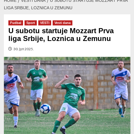
HOME
VESTI DANA
U SUBOTU STARTUJE MOZZART PRVA
LIGA SRBIJE, LOZNICA U ZEMUNU
Fudbal
Sport
VESTI
Vesti dana
U subotu startuje Mozzart Prva
liga Srbije, Loznica u Zemunu
30. јул 2025.