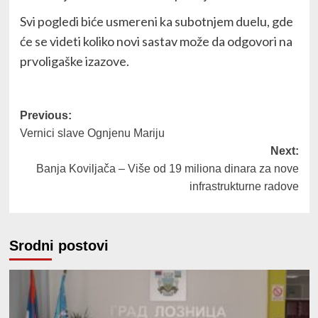
Svi pogledi biće usmereni ka subotnjem duelu, gde
će se videti koliko novi sastav može da odgovori na
prvoligaške izazove.
Post
Previous:
Vernici slave Ognjenu Mariju
navigation
Next:
Banja Koviljača – Više od 19 miliona dinara za nove
infrastrukturne radove
Srodni postovi