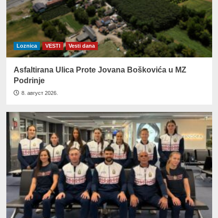
Loznica
VESTI
Vesti dana
Asfaltirana Ulica Prote Jovana Boškovića u MZ
Podrinje
8. август 2026.