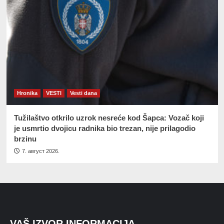
Hronika
VESTI
Vesti dana
Tužilaštvo otkrilo uzrok nesreće kod Šapca: Vozač koji
je usmrtio dvojicu radnika bio trezan, nije prilagodio
brzinu
7. август 2026.
VAŠ IZVOR INFORMACIJA