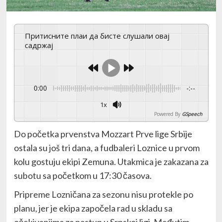
Притисните плаи да бисте слушали овај
садржај
0:00
-:--
1x
Powered By
GSpeech
Do početka prvenstva Mozzart Prve lige Srbije
ostala su još tri dana, a fudbaleri Loznice u prvom
kolu gostuju ekipi Zemuna. Utakmica je zakazana za
subotu sa početkom u 17:30 časova.
Pripreme Lozničana za sezonu nisu protekle po
planu, jer je ekipa započela rad u skladu sa