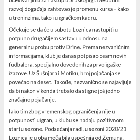
očekivanjima za nastup u Srpskoj ligi. Međutim,
razvoj događaja zahtevao je promenu kursa – kako
u treninzima, tako i u igračkom kadru.
Očekuje se da će u subotu Loznica nastupiti u
potpuno drugačijem sastavu u odnosu na
generalnu probu protiv Drine. Prema nezvaničnim
informacijama, klub je danas potpisao osam novih
fudbalera, specijalno dovedenih za prvoligaške
izazove. Uz Šušnjara i Motiku, broj pojačanja se
povećao na deset. Takođe, nezvanično se najavljuje
da bi nakon vikenda trebalo da stigne još jedno
značajno pojačanje.
Iako tim zbog vremenskog ograničenja nije u
potpunosti uigran, u klubu se nadaju pozitivnom
startu sezone. Podsećanja radi, u sezoni 2020/21
Loznica je u oba meča bila uspešnija od Zemuna.