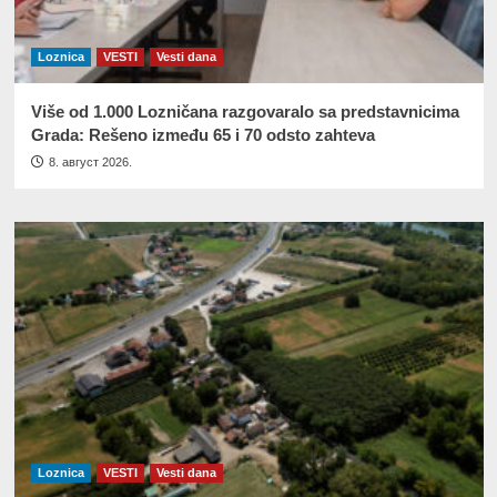
Loznica
VESTI
Vesti dana
Više od 1.000 Lozničana razgovaralo sa predstavnicima
Grada: Rešeno između 65 i 70 odsto zahteva
8. август 2026.
Loznica
VESTI
Vesti dana