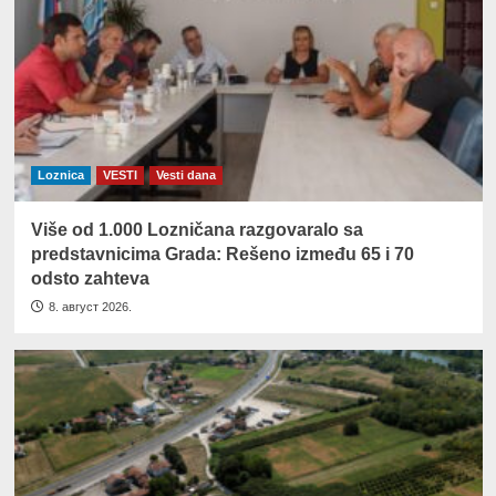
Loznica
VESTI
Vesti dana
Više od 1.000 Lozničana razgovaralo sa
predstavnicima Grada: Rešeno između 65 i 70
odsto zahteva
8. август 2026.