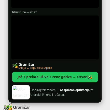
Trbušnica — izlaz
Graničar
Srbija ↔ Republika Srpska
Još 7 prelaza uživo + cene goriva → Otvori
Skeniraj telefonom —
besplatna aplikacija
za
Android, iPhone i računar.
Graničar