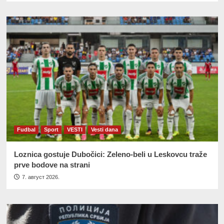
Fudbal
Sport
VESTI
Vesti dana
Loznica gostuje Dubočici: Zeleno-beli u Leskovcu traže
prve bodove na strani
7. август 2026.