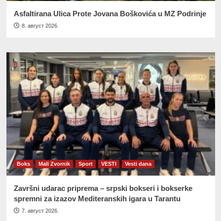
Asfaltirana Ulica Prote Jovana Boškovića u MZ Podrinje
8. август 2026.
Boks
Mali Zvornik
Sport
VESTI
Vesti dana
Završni udarac priprema – srpski bokseri i bokserke
spremni za izazov Mediteranskih igara u Tarantu
7. август 2026.