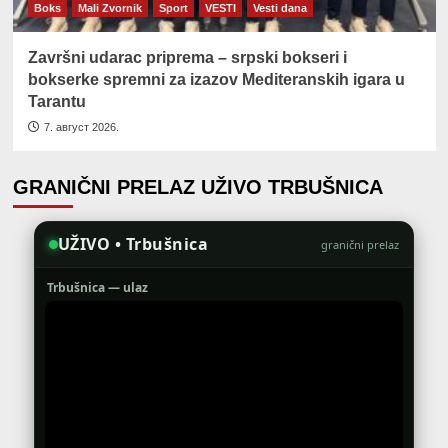
Boks
Mali Zvornik
Sport
VESTI
Vesti dana
Završni udarac priprema – srpski bokseri i
bokserke spremni za izazov Mediteranskih igara u
Tarantu
7. август 2026.
GRANIČNI PRELAZ UŽIVO TRBUŠNICA
UŽIVO • Trbušnica
granični prelaz
Trbušnica — ulaz