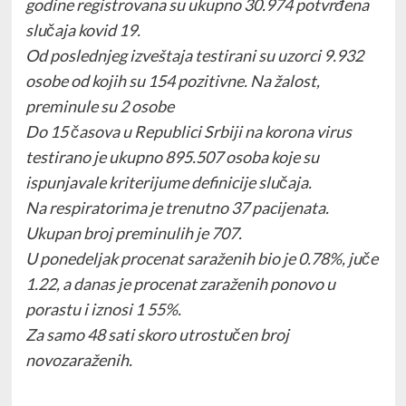
godine registrovana su ukupno 30.974 potvrđena
slučaja kovid 19.
Od poslednjeg izveštaja testirani su uzorci 9.932
osobe od kojih su 154 pozitivne. Na žalost,
preminule su 2 osobe
Do 15 časova u Republici Srbiji na korona virus
testirano je ukupno 895.507 osoba koje su
ispunjavale kriterijume definicije slučaja.
Na respiratorima je trenutno 37 pacijenata.
Ukupan broj preminulih je 707.
U ponedeljak procenat saraženih bio je 0.78%, juče
1.22, a danas je procenat zaraženih ponovo u
porastu i iznosi 1 55%.
Za samo 48 sati skoro utrostučen broj
novozaraženih.