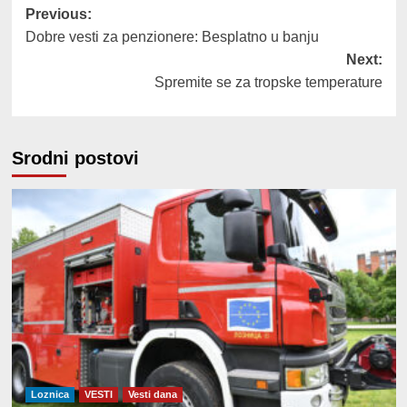
Post
Previous:
Dobre vesti za penzionere: Besplatno u banju
navigation
Next:
Spremite se za tropske temperature
Srodni postovi
Loznica
VESTI
Vesti dana