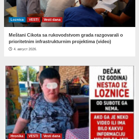
Loznica
VESTI
Vesti dana
Meštani Cikota sa rukovodstvom grada razgovarali o
prioritetnim infrastrukturnim projektima (video)
4. август 2026.
Hronika
VESTI
Vesti dana