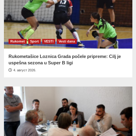
Rukomet
Sport
VESTI
Vesti dana
Rukometašice Loznica Grada počele pripreme: Cilj je
uspešna sezona u Super B ligi
4. август 2026.