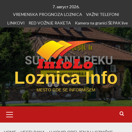
Skip
7. август 2026.
to
VREMENSKA PROGNOZA LOZNICA
VAŽNI TELEFONI
content
LINKOVI
RED VOŽNJE RAKETA
Kamera na granici ŠEPAK live
Loznica Info
MESTO GDE SE INFORMIŠEM
Primary
Menu