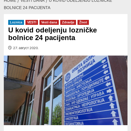
HOME
VESTI DANA
U KOVID ODELJENJU LOZNIČKE
BOLNICE 24 PACIJENTA
Loznica
VESTI
Vesti dana
Zdravlje
Život
U kovid odeljenju lozničke
bolnice 24 pacijenta
27. август 2020.