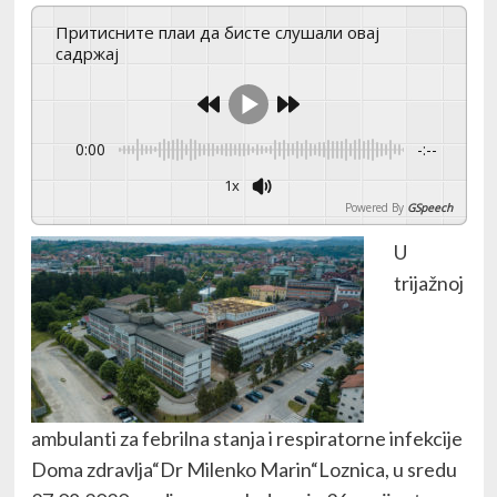
Притисните плаи да бисте слушали овај
садржај
0:00
-:--
1x
Powered By
GSpeech
U
trijažnoj
ambulanti za febrilna stanja i respiratorne infekcije
Doma zdravlja“Dr Milenko Marin“Loznica, u sredu