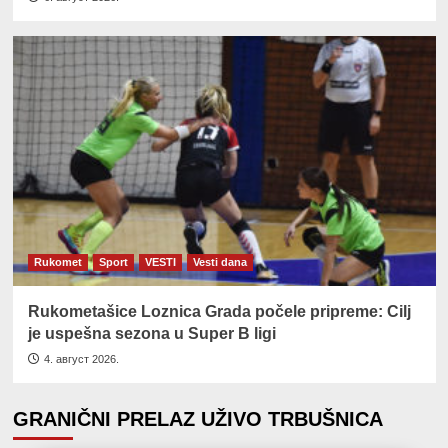
Rukomet
Sport
VESTI
Vesti dana
Rukometašice Loznica Grada počele pripreme: Cilj
je uspešna sezona u Super B ligi
4. август 2026.
GRANIČNI PRELAZ UŽIVO TRBUŠNICA