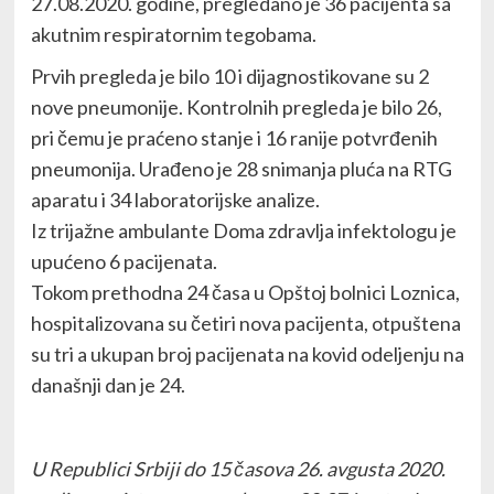
27.08.2020. godine, pregledano je 36 pacijenta sa
akutnim respiratornim tegobama.
Prvih pregleda je bilo 10 i dijagnostikovane su 2
nove pneumonije. Kontrolnih pregleda je bilo 26,
pri čemu je praćeno stanje i 16 ranije potvrđenih
pneumonija. Urađeno je 28 snimanja pluća na RTG
aparatu i 34 laboratorijske analize.
Iz trijažne ambulante Doma zdravlja infektologu je
upućeno 6 pacijenata.
Tokom prethodna 24 časa u Opštoj bolnici Loznica,
hospitalizovana su četiri nova pacijenta, otpuštena
su tri a ukupan broj pacijenata na kovid odeljenju na
današnji dan je 24.
U Republici Srbiji do 15 časova 26. avgusta 2020.