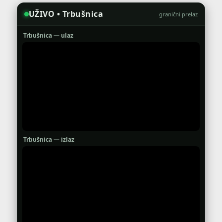
UŽIVO • Trbušnica
granični prelaz
Trbušnica — ulaz
Trbušnica — izlaz