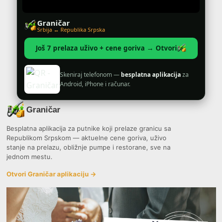
Graničar
Srbija ↔ Republika Srpska
Još 7 prelaza uživo + cene goriva → Otvori
Skeniraj telefonom —
besplatna aplikacija
za
Android, iPhone i računar.
Graničar
Besplatna aplikacija za putnike koji prelaze granicu sa
Republikom Srpskom — aktuelne cene goriva, uživo
stanje na prelazu, obližnje pumpe i restorane, sve na
jednom mestu.
Otvori Graničar aplikaciju →