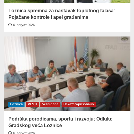
Loznica spremna za nastavak toplotnog talasa:
Pojačane kontrole i apel građanima
6. август 2026.
Loznica
VESTI
Vesti dana
Некатегоризовано
Podrška porodicama, sportu i razvoju: Odluke
Gradskog veća Loznice
6. август 2026.