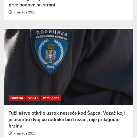
prve bodove na strani
7. август 2026.
Hronika
VESTI
Vesti dana
Tužilaštvo otkrilo uzrok nesreće kod Šapca: Vozač koji
je usmrtio dvojicu radnika bio trezan, nije prilagodio
brzinu
7. август 2026.