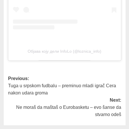
Објава коју дели InfoLo (@loznica_info)
Post
Previous:
Tuga u srpskom fudbalu – preminuo mladi igrač Cera
navigation
nakon udara groma
Next:
Ne moraš da maštaš o Eurobasketu – evo šanse da
stvarno odeš