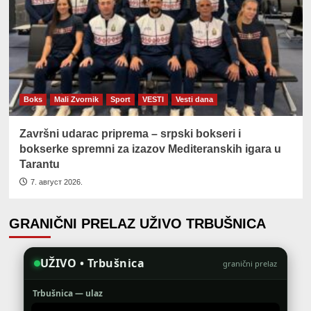
Boks
Mali Zvornik
Sport
VESTI
Vesti dana
Završni udarac priprema – srpski bokseri i
bokserke spremni za izazov Mediteranskih igara u
Tarantu
7. август 2026.
GRANIČNI PRELAZ UŽIVO TRBUŠNICA
UŽIVO • Trbušnica
granični prelaz
Trbušnica — ulaz