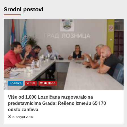
Srodni postovi
Loznica
VESTI
Vesti dana
Više od 1.000 Lozničana razgovaralo sa
predstavnicima Grada: Rešeno između 65 i 70
odsto zahteva
8. август 2026.