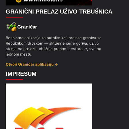
GRANIČNI PRELAZ UŽIVO TRBUŠNICA
Graničar
Besplatna aplikacija za putnike koji prelaze granicu sa
Republikom Srpskom — aktuelne cene goriva, uživo
stanje na prelazu, obližnje pumpe i restorane, sve na
jednom mestu.
Otvori Graničar aplikaciju →
IMPRESUM