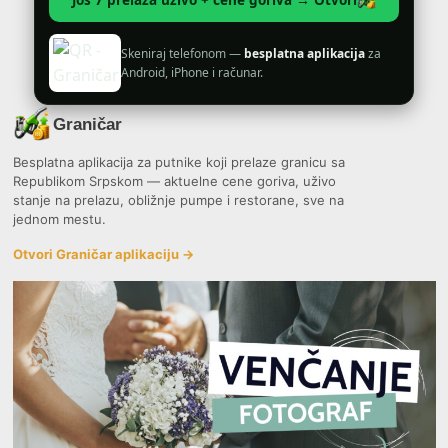
Još 7 prelaza uživo + cene goriva → Otvori
Skeniraj telefonom —
besplatna aplikacija
za
Android, iPhone i računar.
Graničar
Besplatna aplikacija za putnike koji prelaze granicu sa
Republikom Srpskom — aktuelne cene goriva, uživo
stanje na prelazu, obližnje pumpe i restorane, sve na
jednom mestu.
Otvori Graničar aplikaciju →