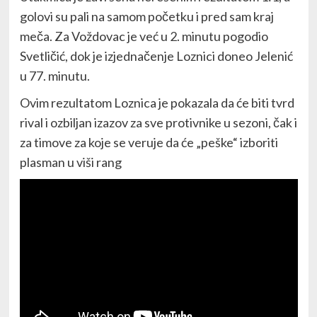
golovi su pali na samom početku i pred sam kraj
meča. Za Voždovac je već u 2. minutu pogodio
Svetličić, dok je izjednačenje Loznici doneo Jelenić
u 77. minutu.
Ovim rezultatom Loznica je pokazala da će biti tvrd
rival i ozbiljan izazov za sve protivnike u sezoni, čak i
za timove za koje se veruje da će „peške“ izboriti
plasman u viši rang