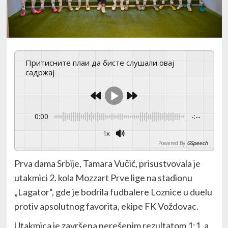
Притисните плаи да бисте слушали овај
садржај
0:00
-:--
1x
Powered By
GSpeech
Prva dama Srbije, Tamara Vučić, prisustvovala je
utakmici 2. kola Mozzart Prve lige na stadionu
„Lagator“, gde je bodrila fudbalere Loznice u duelu
protiv apsolutnog favorita, ekipe FK Voždovac.
Utakmica je završena nerešenim rezultatom 1:1, a