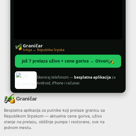
Graničar
Srbija ↔ Republika Srpska
Još 7 prelaza uživo + cene goriva → Otvori
Skeniraj telefonom —
besplatna aplikacija
za
Android, iPhone i računar.
Graničar
Besplatna aplikacija za putnike koji prelaze granicu sa
Republikom Srpskom — aktuelne cene goriva, uživo
stanje na prelazu, obližnje pumpe i restorane, sve na
jednom mestu.