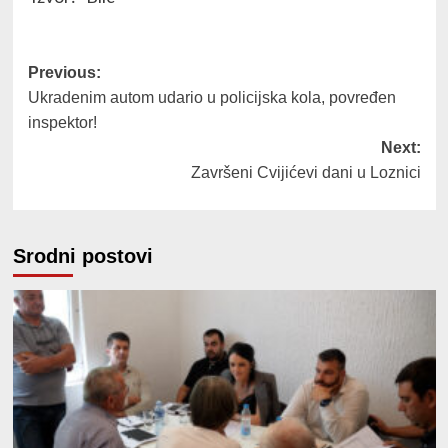
Post
Previous:
Ukradenim autom udario u policijska kola, povređen
navigation
inspektor!
Next:
Završeni Cvijićevi dani u Loznici
Srodni postovi