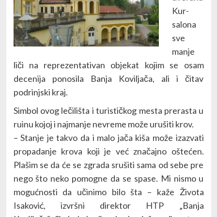
Kur-
salona
sve
manje
liči na reprezentativan objekat kojim se osam
decenija ponosila Banja Koviljača, ali i čitav
podrinjski kraj.
Simbol ovog lečilišta i turističkog mesta prerasta u
ruinu kojoj i najmanje nevreme može urušiti krov.
– Stanje je takvo da i malo jača kiša može izazvati
propadanje krova koji je već značajno oštećen.
Plašim se da će se zgrada srušiti sama od sebe pre
nego što neko pomogne da se spase. Mi nismo u
mogućnosti da učinimo bilo šta – kaže Života
Isaković, izvršni direktor HTP „Banja