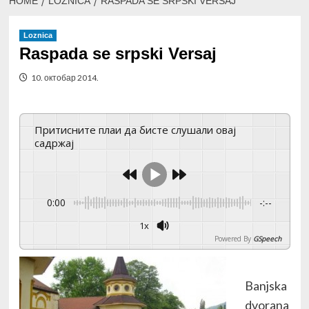
HOME
LOZNICA
RASPADA SE SRPSKI VERSAJ
Loznica
Raspada se srpski Versaj
10. октобар 2014.
Притисните плаи да бисте слушали овај
садржај
0:00
-:--
1x
Powered By
GSpeech
Banjska
dvorana