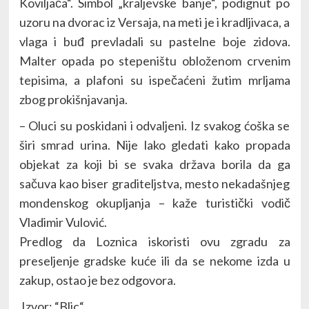
Koviljača“. Simbol „kraljevske banje“, podignut po
uzoru na dvorac iz Versaja, na meti je i kradljivaca, a
vlaga i buđ prevladali su pastelne boje zidova.
Malter opada po stepeništu obloženom crvenim
tepisima, a plafoni su ispečaćeni žutim mrljama
zbog prokišnjavanja.
– Oluci su poskidani i odvaljeni. Iz svakog ćoška se
širi smrad urina. Nije lako gledati kako propada
objekat za koji bi se svaka država borila da ga
sačuva kao biser graditeljstva, mesto nekadašnjeg
mondenskog okupljanja – kaže turistički vodič
Vladimir Vulović.
Predlog da Loznica iskoristi ovu zgradu za
preseljenje gradske kuće ili da se nekome izda u
zakup, ostao je bez odgovora.
Izvor: “Blic“