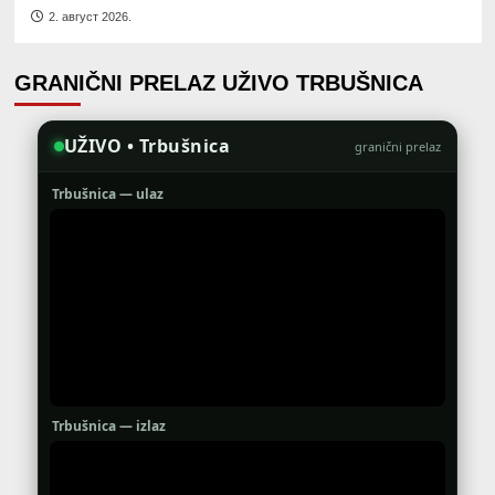
2. август 2026.
GRANIČNI PRELAZ UŽIVO TRBUŠNICA
UŽIVO • Trbušnica
granični prelaz
Trbušnica — ulaz
Trbušnica — izlaz