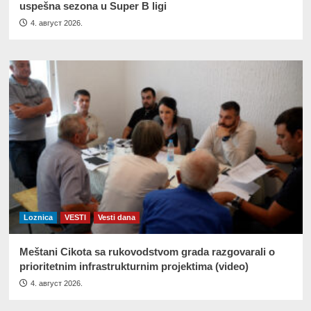
uspešna sezona u Super B ligi
4. август 2026.
Loznica
VESTI
Vesti dana
Meštani Cikota sa rukovodstvom grada razgovarali o
prioritetnim infrastrukturnim projektima (video)
4. август 2026.