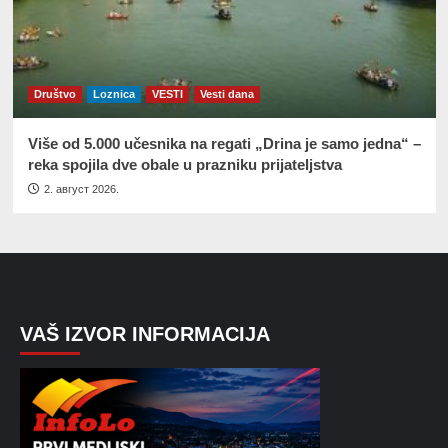
Društvo
Loznica
VESTI
Vesti dana
Više od 5.000 učesnika na regati „Drina je samo jedna“ –
reka spojila dve obale u prazniku prijateljstva
2. август 2026.
VAŠ IZVOR INFORMACIJA