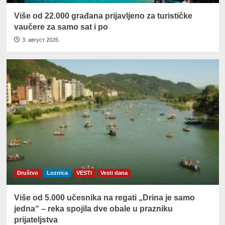
Više od 22.000 građana prijavljeno za turističke
vaučere za samo sat i po
3. август 2026.
Društvo
Loznica
VESTI
Vesti dana
Više od 5.000 učesnika na regati „Drina je samo
jedna“ – reka spojila dve obale u prazniku
prijateljstva