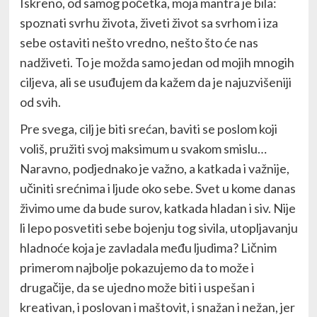
Iskreno, od samog početka, moja mantra je bila:
spoznati svrhu života, živeti život sa svrhom i iza
sebe ostaviti nešto vredno, nešto što će nas
nadživeti. To je možda samo jedan od mojih mnogih
ciljeva, ali se usuđujem da kažem da je najuzvišeniji
od svih.
Pre svega, cilj je biti srećan, baviti se poslom koji
voliš, pružiti svoj maksimum u svakom smislu…
Naravno, podjednako je važno, a katkada i važnije,
učiniti srećnima i ljude oko sebe. Svet u kome danas
živimo ume da bude surov, katkada hladan i siv. Nije
li lepo posvetiti sebe bojenju tog sivila, utopljavanju
hladnoće koja je zavladala među ljudima? Ličnim
primerom najbolje pokazujemo da to može i
drugačije, da se ujedno može biti i uspešan i
kreativan, i poslovan i maštovit, i snažan i nežan, jer