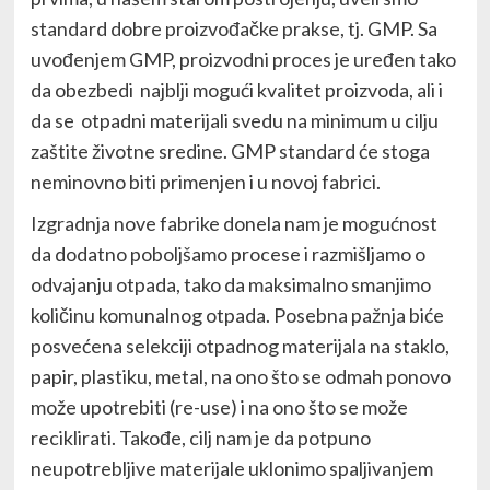
standard dobre proizvođačke prakse, tj. GMP. Sa
uvođenjem GMP, proizvodni proces je uređen tako
da obezbedi najblji mogući kvalitet proizvoda, ali i
da se otpadni materijali svedu na minimum u cilju
zaštite životne sredine. GMP standard će stoga
neminovno biti primenjen i u novoj fabrici.
Izgradnja nove fabrike donela nam je mogućnost
da dodatno poboljšamo procese i razmišljamo o
odvajanju otpada, tako da maksimalno smanjimo
količinu komunalnog otpada. Posebna pažnja biće
posvećena selekciji otpadnog materijala na staklo,
papir, plastiku, metal, na ono što se odmah ponovo
može upotrebiti (re-use) i na ono što se može
reciklirati. Takođe, cilj nam je da potpuno
neupotrebljive materijale uklonimo spaljivanjem