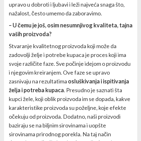
upravo u dobroti i ljubavi i leži najveća snaga što,
nažalost, često umemo da zaboravimo.
– U čemu je još, osim nesumnjivog kvaliteta, tajna
vaših proizvoda?
Stvaranje kvalitetnog proizvoda koji može da
zadovolji želje i potrebe kupaca je proces koji ima
svoje različite faze. Sve počinje idejom o proizvodu
i njegovim kreiranjem. Ove faze se upravo
zasnivaju na rezultatima
osluškivanja i ispitivanja
želja i potreba kupaca
. Presudno je saznati šta
kupci žele, koji oblik proizvoda im se dopada, kakve
karakteristike proizvoda su poželjne, koje efekte
očekuju od proizvoda. Dodatno, naši proizvodi
baziraju se na biljnim sirovinama i uopšte
sirovinama prirodnog porekla. Na taj način