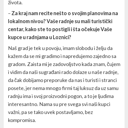
života.
–
Za kraj nam recite nešto o svojim planovima na
lokalnom nivou? Vaše radnje su mali turistički
centar, kako ste to postigli i šta očekuje Vaše
kupce u radnjama u Loznici?
Naš grad je tek u povoju, imam slobodu i želju da
kažem da se mi gradimo i napredujemo zajedno sa
gradom. Zaista mi je zadovoljstvo kada znam, čujem
i vidim da naši sugrađani rado dolaze u naše radnje,
da čak dobijamo preporuke da nas i turisti i stranci
posete, jer nema mnogo firmi taj luksuz da uz samu
radnju ima i svoj proizvodni pogon, a to je ljudima
interesantno. Nama su pre svega svi naši kupci
važni, pa se tako uvek postavljamo, bez
kompromisa.