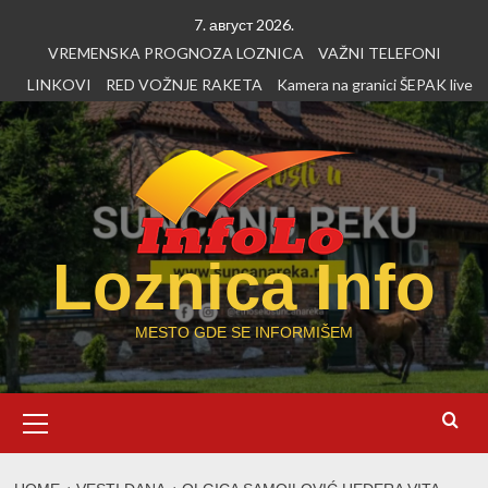
Skip
7. август 2026.
to
VREMENSKA PROGNOZA LOZNICA
VAŽNI TELEFONI
content
LINKOVI
RED VOŽNJE RAKETA
Kamera na granici ŠEPAK live
Loznica Info
MESTO GDE SE INFORMIŠEM
Primary
Menu