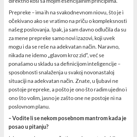
direktno kosi sa mojim esencijalnim principima.
Prepreke – ima ih na svakodnevnom niovu, što je i
očekivano ako se vratimo na priču o kompleksnosti
našeg poslovanja. Ipak, ja sam davno odlučila da su
za mene prepreke samo novi izazovi, koji uvek
mogu i da se reše na adekvatan način. Naravno,
nikada ne idemo „glavom kroz zid“, već se
ponašamo u skladu sa definicijom inteligencije –
sposobnosti snalaženja u svakoj novonastaloj
situaciji na adekvatan način. Znate, u ljubavi ne
postoje prepreke, a pošto je ono što radim ujedno i
ono što volim, jasno je zašto one ne postoje ni na
poslovnom planu.
– Vodite li se nekom posebnom mantrom kada je
posao u pitanju?