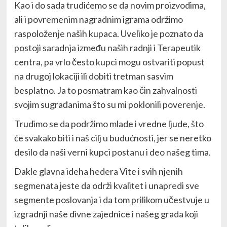
Kao i do sada trudićemo se da novim proizvodima,
ali i povremenim nagradnim igrama održimo
raspoloženje naših kupaca. Uveliko je poznato da
postoji saradnja između naših radnji i Terapeutik
centra, pa vrlo često kupci mogu ostvariti popust
na drugoj lokaciji ili dobiti tretman sasvim
besplatno. Ja to posmatram kao čin zahvalnosti
svojim sugrađanima što su mi poklonili poverenje.
Trudimo se da podržimo mlade i vredne ljude, što
će svakako biti i naš cilj u budućnosti, jer se neretko
desilo da naši verni kupci postanu i deo našeg tima.
Dakle glavna ideha hedera Vite i svih njenih
segmenata jeste da održi kvalitet i unapredi sve
segmente poslovanja i da tom prilikom učestvuje u
izgradnji naše divne zajednice i našeg grada koji