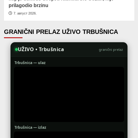
prilagodio brzinu
7. август 2026.
GRANIČNI PRELAZ UŽIVO TRBUŠNICA
UŽIVO • Trbušnica
granični prelaz
Trbušnica — ulaz
Trbušnica — izlaz