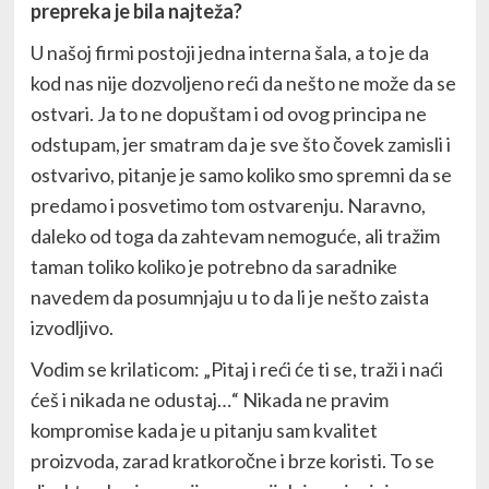
prepreka je bila najteža?
U našoj firmi postoji jedna interna šala, a to je da
kod nas nije dozvoljeno reći da nešto ne može da se
ostvari. Ja to ne dopuštam i od ovog principa ne
odstupam, jer smatram da je sve što čovek zamisli i
ostvarivo, pitanje je samo koliko smo spremni da se
predamo i posvetimo tom ostvarenju. Naravno,
daleko od toga da zahtevam nemoguće, ali tražim
taman toliko koliko je potrebno da saradnike
navedem da posumnjaju u to da li je nešto zaista
izvodljivo.
Vodim se krilaticom: „Pitaj i reći će ti se, traži i naći
ćeš i nikada ne odustaj…“ Nikada ne pravim
kompromise kada je u pitanju sam kvalitet
proizvoda, zarad kratkoročne i brze koristi. To se