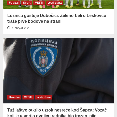
Fudbal
Sport
VESTI
Vesti dana
Loznica gostuje Dubočici: Zeleno-beli u Leskovcu
traže prve bodove na strani
7. август 2026.
Hronika
VESTI
Vesti dana
Tužilaštvo otkrilo uzrok nesreće kod Šapca: Vozač
koji je usmrtio dvojicu radnika bio trezan, nije