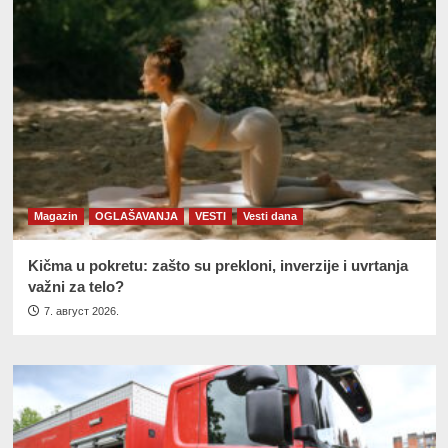
Magazin
OGLAŠAVANJA
VESTI
Vesti dana
Kičma u pokretu: zašto su prekloni, inverzije i uvrtanja
važni za telo?
7. август 2026.