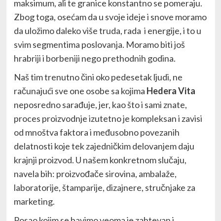
maksimum, ali te granice konstantno se pomeraju.
Zbog toga, osećam da u svoje ideje i snove moramo
da uložimo daleko više truda, rada i energije, i to u
svim segmentima poslovanja. Moramo biti još
hrabriji i borbeniji nego prethodnih godina.
Naš tim trenutno čini oko pedesetak ljudi, ne
računajući sve one osobe sa kojima
Hedera Vita
neposredno sarađuje, jer, kao što i sami znate,
proces proizvodnje izutetno je kompleksan i zavisi
od mnoštva faktora i međusobno povezanih
delatnosti koje tek zajedničkim delovanjem daju
krajnji proizvod. U našem konkretnom slučaju,
navela bih: proizvođače sirovina, ambalaže,
laboratorije, štamparije, dizajnere, stručnjake za
marketing.
Posao kojim se bavimo veoma je zahtevan i