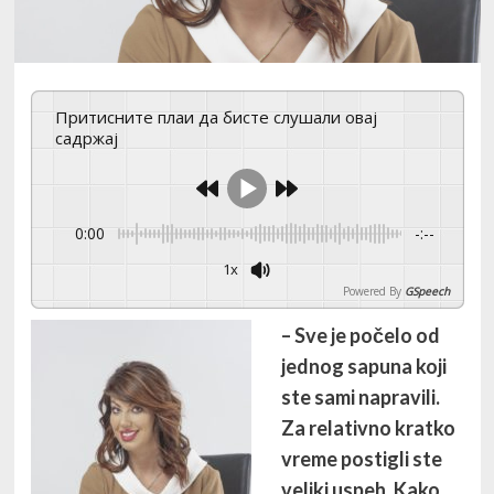
Притисните плаи да бисте слушали овај
садржај
0:00
-:--
1x
Powered By
GSpeech
– Sve je počelo od
jednog sapuna koji
ste sami napravili.
Za relativno kratko
vreme postigli ste
veliki uspeh. Kako