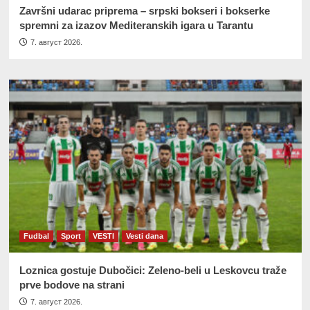
Završni udarac priprema – srpski bokseri i bokserke
spremni za izazov Mediteranskih igara u Tarantu
7. август 2026.
Fudbal
Sport
VESTI
Vesti dana
Loznica gostuje Dubočici: Zeleno-beli u Leskovcu traže
prve bodove na strani
7. август 2026.