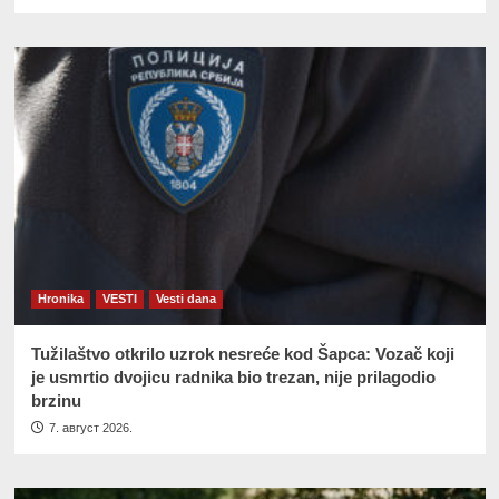
Hronika
VESTI
Vesti dana
Tužilaštvo otkrilo uzrok nesreće kod Šapca: Vozač koji
je usmrtio dvojicu radnika bio trezan, nije prilagodio
brzinu
7. август 2026.