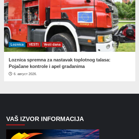
Loznica
VESTI
Vesti dana
Loznica spremna za nastavak toplotnog talasa:
Pojačane kontrole i apel građanima
6. август 2026.
VAŠ IZVOR INFORMACIJA