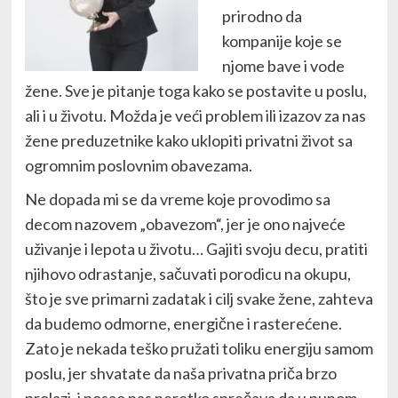
prirodno da
kompanije koje se
njome bave i vode
žene. Sve je pitanje toga kako se postavite u poslu,
ali i u životu. Možda je veći problem ili izazov za nas
žene preduzetnike kako uklopiti privatni život sa
ogromnim poslovnim obavezama.
Ne dopada mi se da vreme koje provodimo sa
decom nazovem „obavezom“, jer je ono najveće
uživanje i lepota u životu… Gajiti svoju decu, pratiti
njihovo odrastanje, sačuvati porodicu na okupu,
što je sve primarni zadatak i cilj svake žene, zahteva
da budemo odmorne, energične i rasterećene.
Zato je nekada teško pružati toliku energiju samom
poslu, jer shvatate da naša privatna priča brzo
prolazi, i posao nas neretko sprečava da u punom