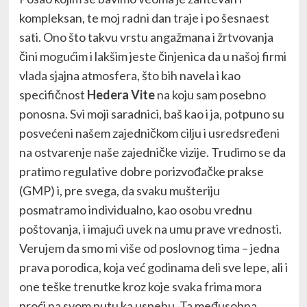
kompleksan, te moj radni dan traje i po šesnaest
sati. Ono što takvu vrstu angažmana i žrtvovanja
čini mogućim i lakšim jeste činjenica da u našoj firmi
vlada sjajna atmosfera, što bih navela i kao
specifičnost
Hedera Vite
na koju sam posebno
ponosna. Svi moji saradnici, baš kao i ja, potpuno su
posvećeni našem zajedničkom cilju i usredsređeni
na ostvarenje naše zajedničke vizije. Trudimo se da
pratimo regulative dobre porizvođačke prakse
(GMP) i, pre svega, da svaku mušteriju
posmatramo individualno, kao osobu vrednu
poštovanja, i imajući uvek na umu prave vrednosti.
Verujem da smo mi više od poslovnog tima – jedna
prava porodica, koja već godinama deli sve lepe, ali i
one teške trenutke kroz koje svaka frima mora
proći na svom putu ka uspehu. Ta međusobna