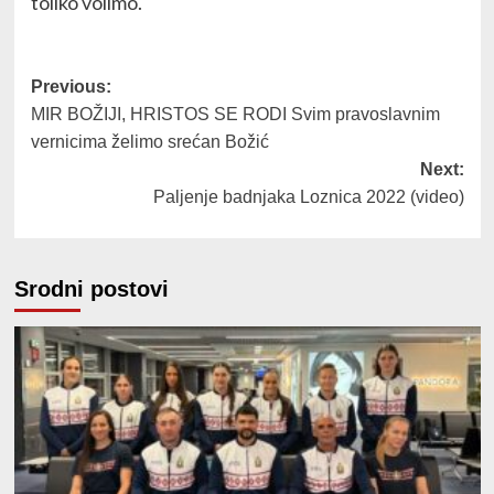
toliko volimo.
Post
Previous:
MIR BOŽIJI, HRISTOS SE RODI Svim pravoslavnim
navigation
vernicima želimo srećan Božić
Next:
Paljenje badnjaka Loznica 2022 (video)
Srodni postovi