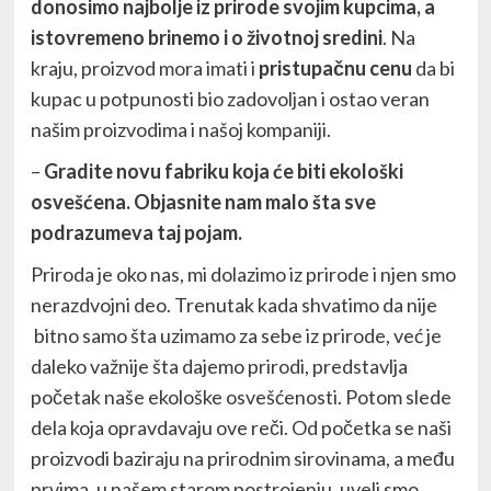
donosimo najbolje iz prirode svojim kupcima, a
istovremeno brinemo i o životnoj sredini
. Na
kraju, proizvod mora imati i
pristupačnu cenu
da bi
kupac u potpunosti bio zadovoljan i ostao veran
našim proizvodima i našoj kompaniji.
–
Gradite novu fabriku koja će biti ekološki
osvešćena. Objasnite nam malo šta sve
podrazumeva taj pojam.
Priroda je oko nas, mi dolazimo iz prirode i njen smo
nerazdvojni deo. Trenutak kada shvatimo da nije
bitno samo šta uzimamo za sebe iz prirode, već je
daleko važnije šta dajemo prirodi, predstavlja
početak naše ekološke osvešćenosti. Potom slede
dela koja opravdavaju ove reči. Od početka se naši
proizvodi baziraju na prirodnim sirovinama, a među
prvima, u našem starom postrojenju, uveli smo