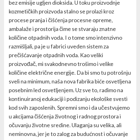
bez emisije ugljen dioksida. U toku proizvodnje
kozmetičkih proizvoda stalno se prolazi kroz
procese pranja i čišćenja procesne opreme,
ambalaže i prostorija čime se stvaraju znatne
količine otpadnih voda. I o tome smo intenzivno
razmišljali, pa je u fabrici uveden sistem za
prečišćavanje otpadnih voda. Kao veliki
proizvođač, mi svakodnevno trošimo i velike
količine električne energije. Da bi smo tu potrošnju
sveli na minimum, naša nova fabrika biće osvetljena
posebnim led osvetljenjem. Uz sve to, radimo na
kontinuiranoj edukaciji i podizanju ekološke svesti
kod svih zaposlenih. Spremni smo i da učestvujemo
u akcijama čišćenja životnog i radnog prostora i
očuvanju životne sredine. Ulaganja su velika, ali
neminovna, jer je to zalog za budućnost i očuvanje