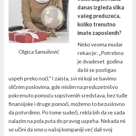
danas izgleda slika
vašeg preduzeća,
koliko trenutno
imate zaposlenih?
Neko veoma mudar
Olgica Samuilović
rekao je: „Potrebno
je dvadeset godina
da bi se postigao
uspeh preko noći.“ I zaista, svi mi koji se bavimo
sličnim poslovima, gde mislim na preduzetnišvo
pokrenuto pomoću sopstvenih sredstava, bez tuđe
finansijske i druge pomoći, možemo to bezuslovno
da potvrdimo. Po tome sudeći, rekla bih da se sada
nalazim na pola puta do pravog uspeha. Nekada mi
se učini da smo u našoj kompaniji već dali svoj