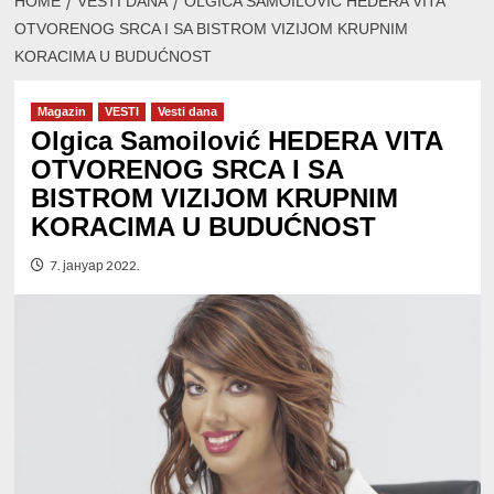
HOME
VESTI DANA
OLGICA SAMOILOVIĆ HEDERA VITA
OTVORENOG SRCA I SA BISTROM VIZIJOM KRUPNIM
KORACIMA U BUDUĆNOST
Magazin
VESTI
Vesti dana
Olgica Samoilović HEDERA VITA
OTVORENOG SRCA I SA
BISTROM VIZIJOM KRUPNIM
KORACIMA U BUDUĆNOST
7. јануар 2022.