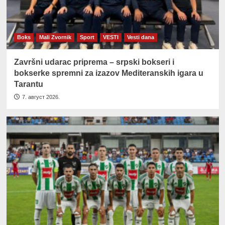
Boks
Mali Zvornik
Sport
VESTI
Vesti dana
Završni udarac priprema – srpski bokseri i
bokserke spremni za izazov Mediteranskih igara u
Tarantu
7. август 2026.