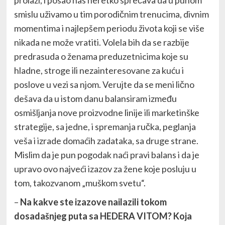
smislu uživamo u tim porodičnim trenucima, divnim
momentima i najlepšem periodu života koji se više
nikada ne može vratiti. Volela bih da se razbije
predrasuda o ženama preduzetnicima koje su
hladne, stroge ili nezainteresovane za kuću i
poslove u vezi sa njom. Verujte da se meni lično
dešava da u istom danu balansiram između
osmišljanja nove proizvodne linije ili marketinške
strategije, sa jedne, i spremanja ručka, peglanja
veša i izrade domaćih zadataka, sa druge strane.
Mislim da je pun pogodak naći pravi balans i da je
upravo ovo najveći izazov za žene koje posluju u
tom, takozvanom „muškom svetu“.
–
Na kakve ste izazove nailazili tokom
dosadašnjeg puta sa HEDERA VITOM? Koja