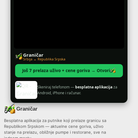
Graničar
Srbija ↔ Republika Srpska
Još 7 prelaza uživo + cene goriva → Otvori
Skeniraj telefonom —
besplatna aplikacija
za
Android, iPhone i računar.
Graničar
Besplatna aplikacija za putnike koji prelaze granicu sa
Republikom Srpskom — aktuelne cene goriva, uživo
stanje na prelazu, obližnje pumpe i restorane, sve na
jednom mestu.