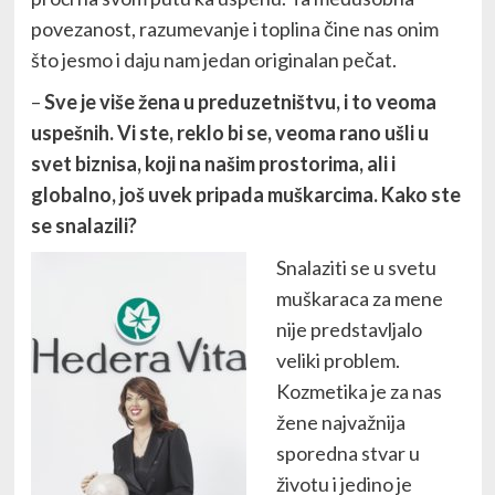
povezanost, razumevanje i toplina čine nas onim
što jesmo i daju nam jedan originalan pečat.
–
Sve je više žena u preduzetništvu, i to veoma
uspešnih. Vi ste, reklo bi se, veoma rano ušli u
svet biznisa, koji na našim prostorima, ali i
globalno, još uvek pripada muškarcima. Kako ste
se snalazili?
Snalaziti se u svetu
muškaraca za mene
nije predstavljalo
veliki problem.
Kozmetika je za nas
žene najvažnija
sporedna stvar u
životu i jedino je