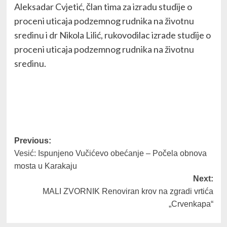
Aleksadar Cvjetić, član tima za izradu studije o
proceni uticaja podzemnog rudnika na životnu
sredinu i dr Nikola Lilić, rukovodilac izrade studije o
proceni uticaja podzemnog rudnika na životnu
sredinu.
Post
Previous:
Vesić: Ispunjeno Vučićevo obećanje – Počela obnova
navigation
mosta u Karakaju
Next:
MALI ZVORNIK Renoviran krov na zgradi vrtića
„Crvenkapa“