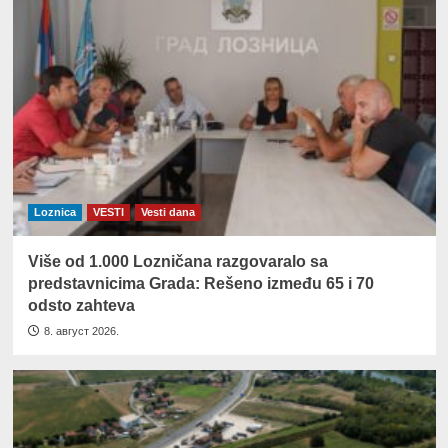
Loznica
VESTI
Vesti dana
Više od 1.000 Lozničana razgovaralo sa
predstavnicima Grada: Rešeno između 65 i 70
odsto zahteva
8. август 2026.