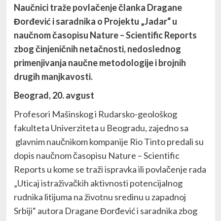
Naučnici traže povlačenje članka Dragane
Đorđević i saradnika o Projektu „Jadar“ u
naučnom časopisu Nature – Scientific Reports
zbog činjeničnih netačnosti, nedoslednog
primenjivanja naučne metodologije i brojnih
drugih manjkavosti.
Beograd, 20. avgust
Profesori Mašinskog i Rudarsko-geološkog
fakulteta Univerziteta u Beogradu, zajedno sa
glavnim naučnikom kompanije Rio Tinto predali su
dopis naučnom časopisu Nature – Scientific
Reports u kome se traži ispravka ili povlačenje rada
„Uticaj istraživačkih aktivnosti potencijalnog
rudnika litijuma na životnu sredinu u zapadnoj
Srbiji“ autora Dragane Đorđević i saradnika zbog