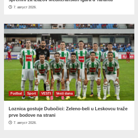
7. август 2026.
Fudbal
Sport
VESTI
Vesti dana
Loznica gostuje Dubočici: Zeleno-beli u Leskovcu traže
prve bodove na strani
7. август 2026.