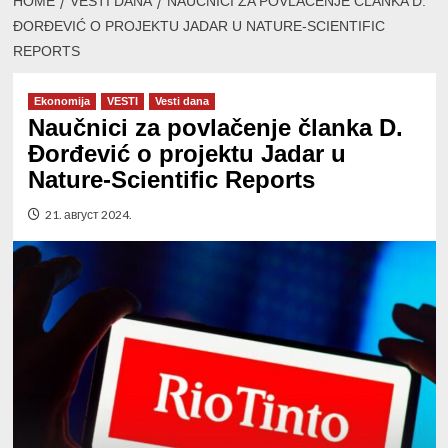
HOME
VESTI DANA
NAUČNICI ZA POVLAČENJE ČLANKA D.
ĐORĐEVIĆ O PROJEKTU JADAR U NATURE-SCIENTIFIC
REPORTS
Ekonomija
VESTI
Vesti dana
Naučnici za povlačenje članka D.
Đorđević o projektu Jadar u
Nature-Scientific Reports
21. август 2024.