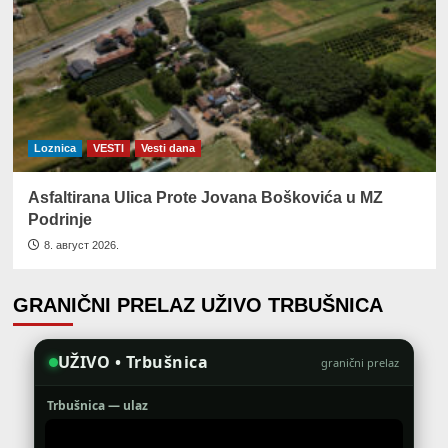
Loznica
VESTI
Vesti dana
Asfaltirana Ulica Prote Jovana Boškovića u MZ
Podrinje
8. август 2026.
GRANIČNI PRELAZ UŽIVO TRBUŠNICA
UŽIVO • Trbušnica
granični prelaz
Trbušnica — ulaz