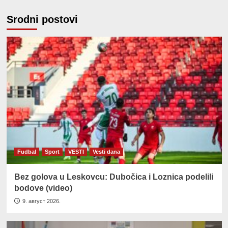
Srodni postovi
Fudbal
Sport
VESTI
Vesti dana
Bez golova u Leskovcu: Dubočica i Loznica podelili
bodove (video)
9. август 2026.