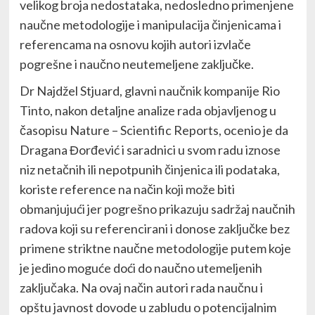
velikog broja nedostataka, nedosledno primenjene
naučne metodologije i manipulacija činjenicama i
referencama na osnovu kojih autori izvlače
pogrešne i naučno neutemeljene zaključke.
Dr Najdžel Stjuard, glavni naučnik kompanije Rio
Tinto, nakon detaljne analize rada objavljenog u
časopisu Nature – Scientific Reports, ocenio je da
Dragana Đorđević i saradnici u svom radu iznose
niz netačnih ili nepotpunih činjenica ili podataka,
koriste reference na način koji može biti
obmanjujući jer pogrešno prikazuju sadržaj naučnih
radova koji su referencirani i donose zaključke bez
primene striktne naučne metodologije putem koje
je jedino moguće doći do naučno utemeljenih
zaključaka. Na ovaj način autori rada naučnu i
opštu javnost dovode u zabludu o potencijalnim