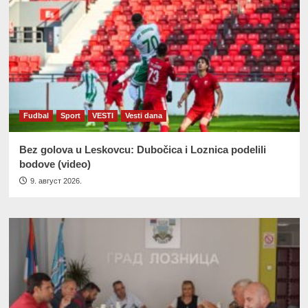
Fudbal
Sport
VESTI
Vesti dana
Bez golova u Leskovcu: Dubočica i Loznica podelili
bodove (video)
9. август 2026.