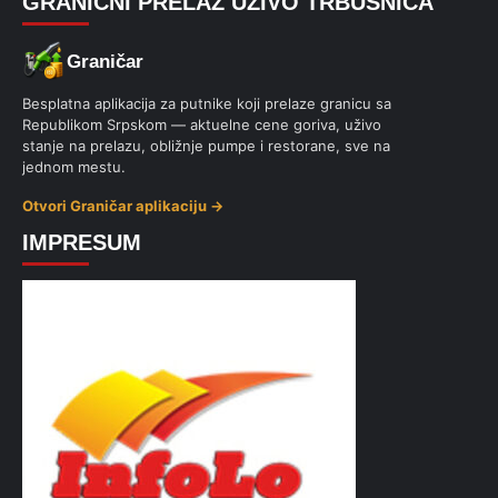
GRANIČNI PRELAZ UŽIVO TRBUŠNICA
Graničar
Besplatna aplikacija za putnike koji prelaze granicu sa
Republikom Srpskom — aktuelne cene goriva, uživo
stanje na prelazu, obližnje pumpe i restorane, sve na
jednom mestu.
Otvori Graničar aplikaciju →
IMPRESUM