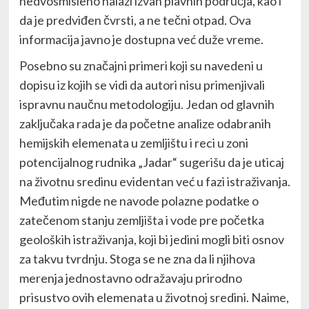
nedvosmisleno nalazi izvan plavnih područja, kao i
da je predviđen čvrsti, a ne tečni otpad. Ova
informacija javno je dostupna već duže vreme.
Posebno su značajni primeri koji su navedeni u
dopisu iz kojih se vidi da autori nisu primenjivali
ispravnu naučnu metodologiju. Jedan od glavnih
zaključaka rada je da početne analize odabranih
hemijskih elemenata u zemljištu i reci u zoni
potencijalnog rudnika „Jadar“ sugerišu da je uticaj
na životnu sredinu evidentan već u fazi istraživanja.
Međutim nigde ne navode polazne podatke o
zatečenom stanju zemljišta i vode pre početka
geoloških istraživanja, koji bi jedini mogli biti osnov
za takvu tvrdnju. Stoga se ne zna da li njihova
merenja jednostavno odražavaju prirodno
prisustvo ovih elemenata u životnoj sredini. Naime,