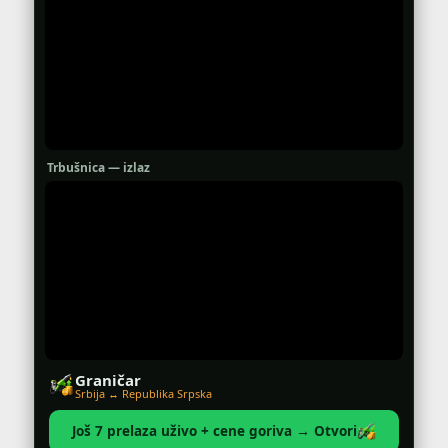
Trbušnica — izlaz
Graničar
Srbija ↔ Republika Srpska
Još 7 prelaza uživo + cene goriva → Otvori