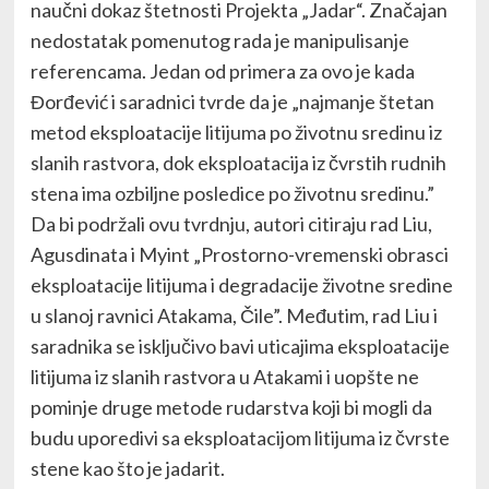
naučni dokaz štetnosti Projekta „Jadar“. Značajan
nedostatak pomenutog rada je manipulisanje
referencama. Jedan od primera za ovo je kada
Đorđević i saradnici tvrde da je „najmanje štetan
metod eksploatacije litijuma po životnu sredinu iz
slanih rastvora, dok eksploatacija iz čvrstih rudnih
stena ima ozbiljne posledice po životnu sredinu.”
Da bi podržali ovu tvrdnju, autori citiraju rad Liu,
Agusdinata i Myint „Prostorno-vremenski obrasci
eksploatacije litijuma i degradacije životne sredine
u slanoj ravnici Atakama, Čile”. Međutim, rad Liu i
saradnika se isključivo bavi uticajima eksploatacije
litijuma iz slanih rastvora u Atakami i uopšte ne
pominje druge metode rudarstva koji bi mogli da
budu uporedivi sa eksploatacijom litijuma iz čvrste
stene kao što je jadarit.