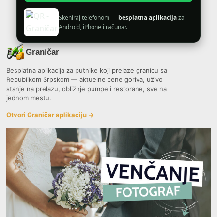
Skeniraj telefonom —
besplatna aplikacija
za
Android, iPhone i računar.
Graničar
Besplatna aplikacija za putnike koji prelaze granicu sa
Republikom Srpskom — aktuelne cene goriva, uživo
stanje na prelazu, obližnje pumpe i restorane, sve na
jednom mestu.
Otvori Graničar aplikaciju →