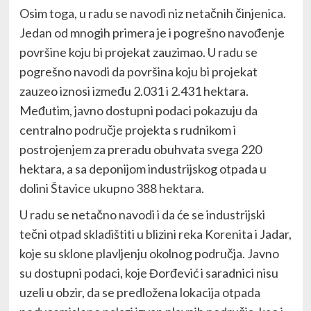
Osim toga, u radu se navodi niz netačnih činjenica.
Jedan od mnogih primera je i pogrešno navođenje
površine koju bi projekat zauzimao. U radu se
pogrešno navodi da površina koju bi projekat
zauzeo iznosi između 2.031 i 2.431 hektara.
Međutim, javno dostupni podaci pokazuju da
centralno područje projekta s rudnikom i
postrojenjem za preradu obuhvata svega 220
hektara, a sa deponijom industrijskog otpada u
dolini Štavice ukupno 388 hektara.
U radu se netačno navodi i da će se industrijski
tečni otpad skladištiti u blizini reka Korenita i Jadar,
koje su sklone plavljenju okolnog područja. Javno
su dostupni podaci, koje Đorđević i saradnici nisu
uzeli u obzir, da se predložena lokacija otpada