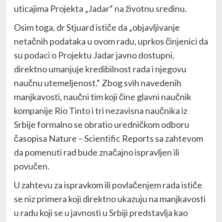
uticajima Projekta „Jadar“ na životnu sredinu.
Osim toga, dr Stjuard ističe da „objavljivanje
netačnih podataka u ovom radu, uprkos činjenici da
su podaci o Projektu Jadar javno dostupni,
direktno umanjuje kredibilnost rada i njegovu
naučnu utemeljenost.“ Zbog svih navedenih
manjkavosti, naučni tim koji čine glavni naučnik
kompanije Rio Tinto i tri nezavisna naučnika iz
Srbije formalno se obratio uredničkom odboru
časopisa Nature – Scientific Reports sa zahtevom
da pomenuti rad bude značajno ispravljen ili
povučen.
U zahtevu za ispravkom ili povlačenjem rada ističe
se niz primera koji direktno ukazuju na manjkavosti
u radu koji se u javnosti u Srbiji predstavlja kao