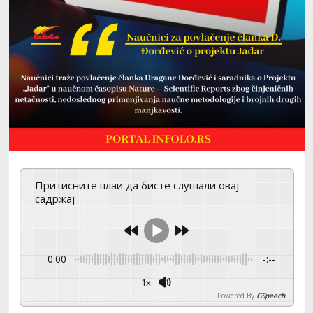
Притисните плаи да бисте слушали овај
садржај
0:00
-:--
1x
Powered By
GSpeech