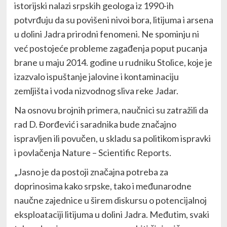
istorijski nalazi srpskih geologa iz 1990-ih
potvrđuju da su povišeni nivoi bora, litijuma i arsena
u dolini Jadra prirodni fenomeni. Ne spominju ni
već postojeće probleme zagađenja poput pucanja
brane u maju 2014. godine u rudniku Stolice, koje je
izazvalo ispuštanje jalovine i kontaminaciju
zemljišta i voda nizvodnog sliva reke Jadar.
Na osnovu brojnih primera, naučnici su zatražili da
rad D. Đorđević i saradnika bude značajno
ispravljen ili povučen, u skladu sa politikom ispravki
i povlačenja Nature – Scientific Reports.
„Jasno je da postoji značajna potreba za
doprinosima kako srpske, tako i međunarodne
naučne zajednice u širem diskursu o potencijalnoj
eksploataciji litijuma u dolini Jadra. Međutim, svaki