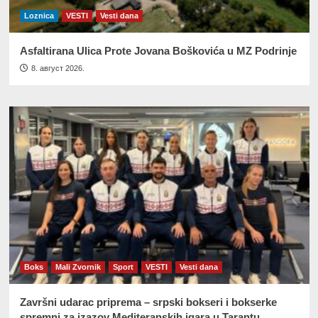
Loznica
VESTI
Vesti dana
Asfaltirana Ulica Prote Jovana Boškovića u MZ Podrinje
8. август 2026.
Boks
Mali Zvornik
Sport
VESTI
Vesti dana
Završni udarac priprema – srpski bokseri i bokserke
spremni za izazov Mediteranskih igara u Tarantu