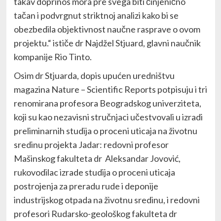
takav doprinos mora pre svega biti činjenično
tačan i podvrgnut striktnoj analizi kako bi se
obezbedila objektivnost naučne rasprave o ovom
projektu.“ ističe dr Najdžel Stjuard, glavni naučnik
kompanije Rio Tinto.
Osim dr Stjuarda, dopis upućen uredništvu
magazina Nature – Scientific Reports potpisuju i tri
renomirana profesora Beogradskog univerziteta,
koji su kao nezavisni stručnjaci učestvovali u izradi
preliminarnih studija o proceni uticaja na životnu
sredinu projekta Jadar: redovni profesor
Mašinskog fakulteta dr Aleksandar Jovović,
rukovodilac izrade studija o proceni uticaja
postrojenja za preradu rude i deponije
industrijskog otpada na životnu sredinu, i redovni
profesori Rudarsko-geološkog fakulteta dr