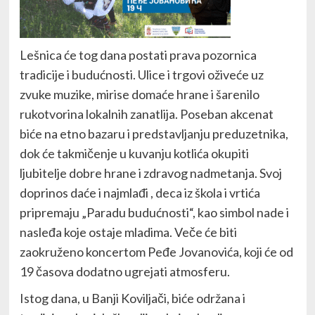
Lešnica će tog dana postati prava pozornica
tradicije i budućnosti. Ulice i trgovi oživeće uz
zvuke muzike, mirise domaće hrane i šarenilo
rukotvorina lokalnih zanatlija. Poseban akcenat
biće na etno bazaru i predstavljanju preduzetnika,
dok će takmičenje u kuvanju kotlića okupiti
ljubitelje dobre hrane i zdravog nadmetanja. Svoj
doprinos daće i najmlađi , deca iz škola i vrtića
pripremaju „Paradu budućnosti“, kao simbol nade i
nasleđa koje ostaje mladima. Veče će biti
zaokruženo koncertom Peđe Jovanovića, koji će od
19 časova dodatno ugrejati atmosferu.
Istog dana, u Banji Koviljači, biće održana i