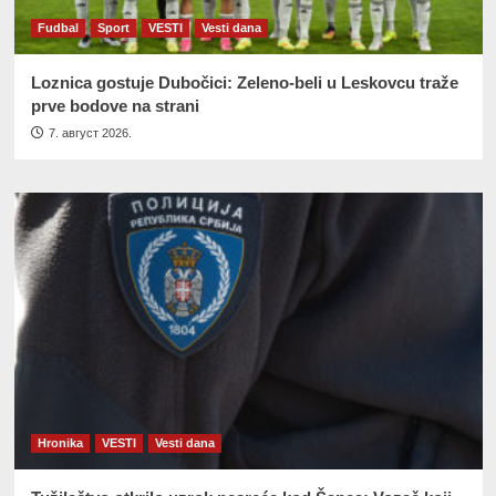
Fudbal
Sport
VESTI
Vesti dana
Loznica gostuje Dubočici: Zeleno-beli u Leskovcu traže
prve bodove na strani
7. август 2026.
Hronika
VESTI
Vesti dana