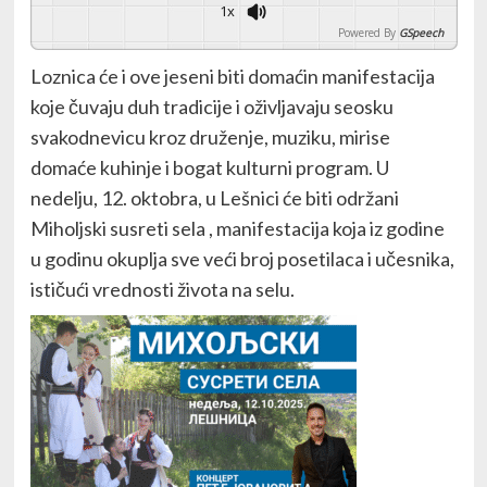
1x
Powered By
GSpeech
Loznica će i ove jeseni biti domaćin manifestacija
koje čuvaju duh tradicije i oživljavaju seosku
svakodnevicu kroz druženje, muziku, mirise
domaće kuhinje i bogat kulturni program. U
nedelju, 12. oktobra, u Lešnici će biti održani
Miholjski susreti sela , manifestacija koja iz godine
u godinu okuplja sve veći broj posetilaca i učesnika,
ističući vrednosti života na selu.