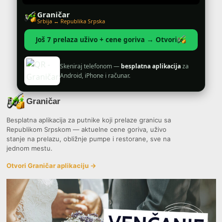
Graničar
Srbija ↔ Republika Srpska
Još 7 prelaza uživo + cene goriva → Otvori
Skeniraj telefonom —
besplatna aplikacija
za
Android, iPhone i računar.
Graničar
Besplatna aplikacija za putnike koji prelaze granicu sa
Republikom Srpskom — aktuelne cene goriva, uživo
stanje na prelazu, obližnje pumpe i restorane, sve na
jednom mestu.
Otvori Graničar aplikaciju →