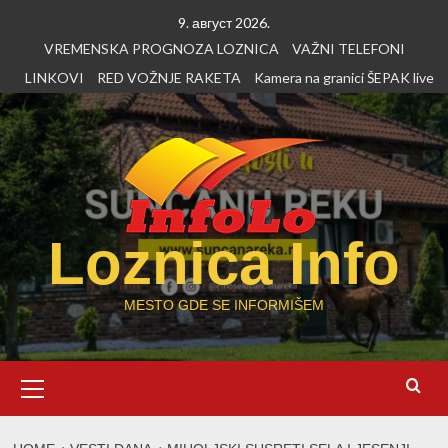
Skip
9. август 2026.
to
VREMENSKA PROGNOZA LOZNICA
VAŽNI TELEFONI
content
LINKOVI
RED VOŽNJE RAKETA
Kamera na granici ŠEPAK live
Loznica Info
MESTO GDE SE INFORMIŠEM
Primary
Menu