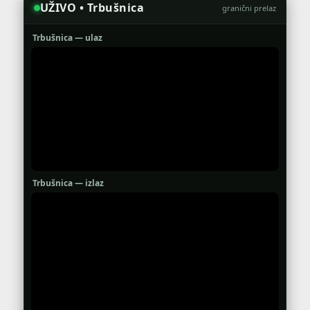
UŽIVO • Trbušnica
granični prelaz
Trbušnica — ulaz
Trbušnica — izlaz