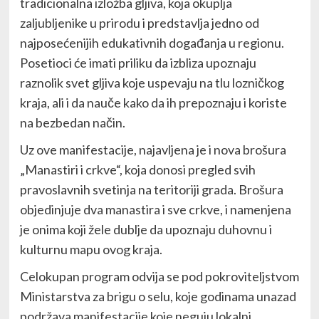
tradicionalna izložba gljiva, koja okuplja
zaljubljenike u prirodu i predstavlja jedno od
najposećenijih edukativnih događanja u regionu.
Posetioci će imati priliku da izbliza upoznaju
raznolik svet gljiva koje uspevaju na tlu lozničkog
kraja, ali i da nauče kako da ih prepoznaju i koriste
na bezbedan način.
Uz ove manifestacije, najavljena je i nova brošura
„Manastiri i crkve“, koja donosi pregled svih
pravoslavnih svetinja na teritoriji grada. Brošura
objedinjuje dva manastira i sve crkve, i namenjena
je onima koji žele dublje da upoznaju duhovnu i
kulturnu mapu ovog kraja.
Celokupan program odvija se pod pokroviteljstvom
Ministarstva za brigu o selu, koje godinama unazad
podržava manifestacije koje neguju lokalni