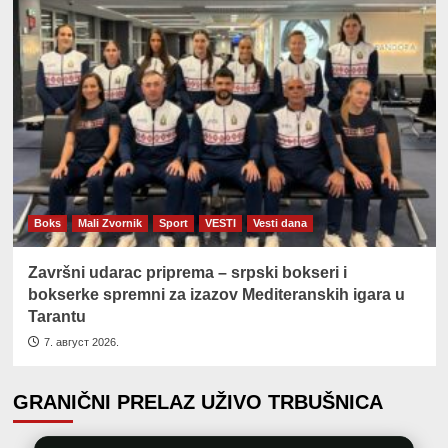
Boks
Mali Zvornik
Sport
VESTI
Vesti dana
Završni udarac priprema – srpski bokseri i
bokserke spremni za izazov Mediteranskih igara u
Tarantu
7. август 2026.
GRANIČNI PRELAZ UŽIVO TRBUŠNICA