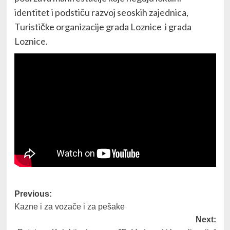
identitet i podstiču razvoj seoskih zajednica,
Turističke organizacije grada Loznice i grada
Loznice.
Post
Previous:
Kazne i za vozače i za pešake
navigation
Next: