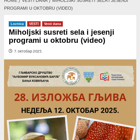
HOME
VESTI DANA
MIHOLJSKI SUSRETI SELA I JESENJI
PROGRAMI U OKTOBRU (VIDEO)
Loznica
VESTI
Vesti dana
Miholjski susreti sela i jesenji
programi u oktobru (video)
7. октобар 2025.