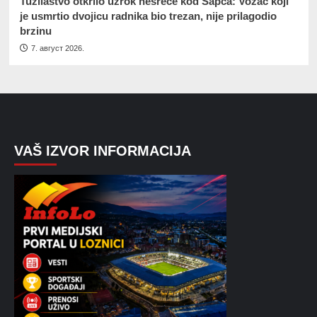
Tužilaštvo otkrilo uzrok nesreće kod Šapca: Vozač koji
je usmrtio dvojicu radnika bio trezan, nije prilagodio
brzinu
7. август 2026.
VAŠ IZVOR INFORMACIJA