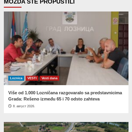
MOŽDA STE PROPUSTILI
Loznica
VESTI
Vesti dana
Više od 1.000 Lozničana razgovaralo sa predstavnicima
Grada: Rešeno između 65 i 70 odsto zahteva
8. август 2026.