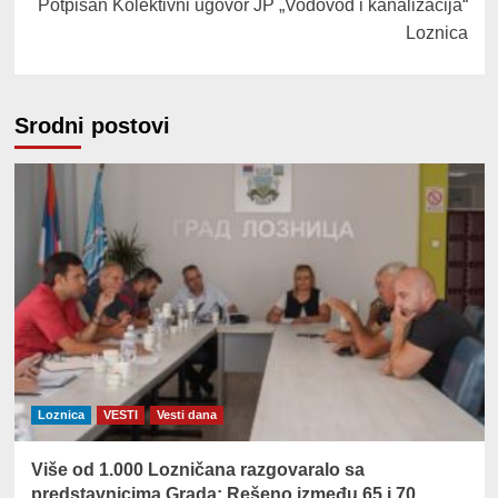
Potpisan Kolektivni ugovor JP „Vodovod i kanalizacija“
Loznica
Srodni postovi
Loznica
VESTI
Vesti dana
Više od 1.000 Lozničana razgovaralo sa
predstavnicima Grada: Rešeno između 65 i 70