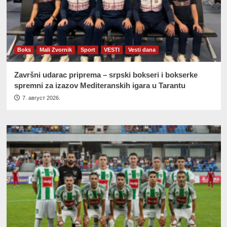
Boks
Mali Zvornik
Sport
VESTI
Vesti dana
Završni udarac priprema – srpski bokseri i bokserke
spremni za izazov Mediteranskih igara u Tarantu
7. август 2026.