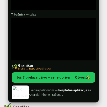
Trbušnica — izlaz
Graničar
Srbija ↔ Republika Srpska
Još 7 prelaza uživo + cene goriva → Otvori
Skeniraj telefonom —
besplatna aplikacija
za
Android, iPhone i računar.