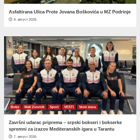
Asfaltirana Ulica Prote Jovana Boškovića u MZ Podrinje
8. август 2026.
Boks
Mali Zvornik
Sport
VESTI
Vesti dana
Završni udarac priprema – srpski bokseri i bokserke
spremni za izazov Mediteranskih igara u Tarantu
7. август 2026.