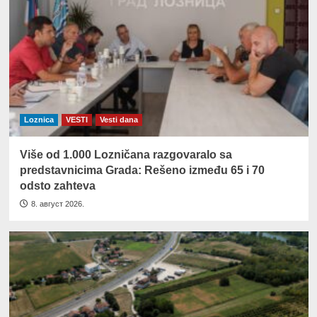
Loznica
VESTI
Vesti dana
Više od 1.000 Lozničana razgovaralo sa
predstavnicima Grada: Rešeno između 65 i 70
odsto zahteva
8. август 2026.