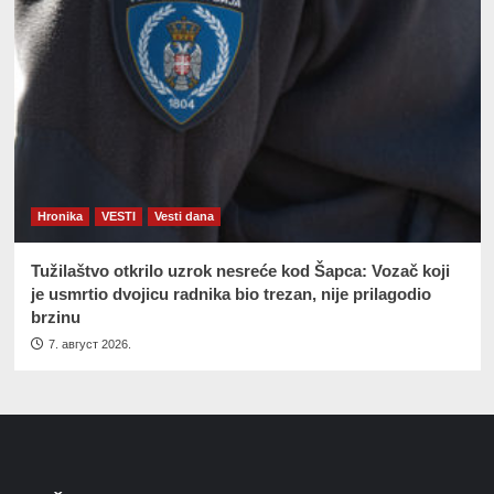
Hronika
VESTI
Vesti dana
Tužilaštvo otkrilo uzrok nesreće kod Šapca: Vozač koji
je usmrtio dvojicu radnika bio trezan, nije prilagodio
brzinu
7. август 2026.