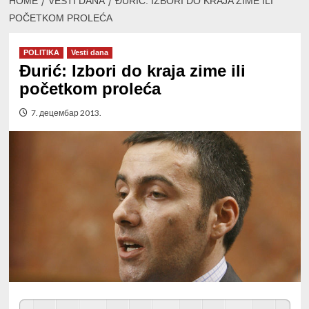
HOME
VESTI DANA
ĐURIĆ: IZBORI DO KRAJA ZIME ILI
POČETKOM PROLEĆA
POLITIKA
Vesti dana
Đurić: Izbori do kraja zime ili
početkom proleća
7. децембар 2013.