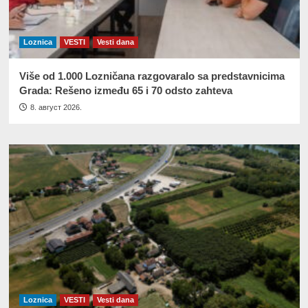
Loznica
VESTI
Vesti dana
Više od 1.000 Lozničana razgovaralo sa predstavnicima
Grada: Rešeno između 65 i 70 odsto zahteva
8. август 2026.
Loznica
VESTI
Vesti dana