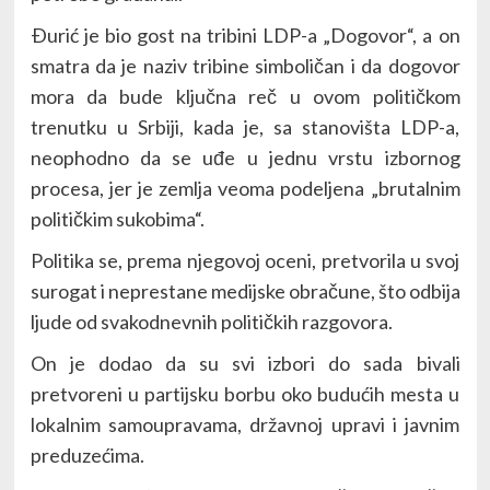
Ðurić je bio gost na tribini LDP-a „Dogovor“, a on
smatra da je naziv tribine simboličan i da dogovor
mora da bude ključna reč u ovom političkom
trenutku u Srbiji, kada je, sa stanovišta LDP-a,
neophodno da se uđe u jednu vrstu izbornog
procesa, jer je zemlja veoma podeljena „brutalnim
političkim sukobima“.
Politika se, prema njegovoj oceni, pretvorila u svoj
surogat i neprestane medijske obračune, što odbija
ljude od svakodnevnih političkih razgovora.
On je dodao da su svi izbori do sada bivali
pretvoreni u partijsku borbu oko budućih mesta u
lokalnim samoupravama, državnoj upravi i javnim
preduzećima.