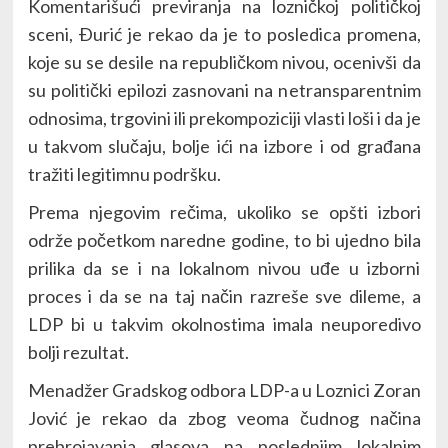
Komentarišući previranja na lozničkoj političkoj
sceni, Ðurić je rekao da je to posledica promena,
koje su se desile na republičkom nivou, ocenivši da
su politički epilozi zasnovani na netransparentnim
odnosima, trgovini ili prekompoziciji vlasti loši i da je
u takvom slučaju, bolje ići na izbore i od građana
tražiti legitimnu podršku.
Prema njegovim rečima, ukoliko se opšti izbori
održe početkom naredne godine, to bi ujedno bila
prilika da se i na lokalnom nivou uđe u izborni
proces i da se na taj način razreše sve dileme, a
LDP bi u takvim okolnostima imala neuporedivo
bolji rezultat.
Menadžer Gradskog odbora LDP-a u Loznici Zoran
Jović je rekao da zbog veoma čudnog načina
prebrojavanja glasova na poslednjim lokalnim