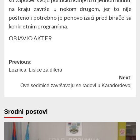
na kraju završe u nekom drugom, jer to nije
pošteno i potrebno je ponovo izaći pred birače sa
konkretnim programima.
OBJAVIO
AKTER
Post
Previous:
Loznica: Lisice za dilera
navigation
Next:
Ove sedmice završavaju se radovi u Karađorđevoj
Srodni postovi