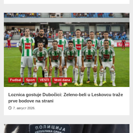
Fudbal
Sport
VESTI
Vesti dana
Loznica gostuje Dubočici: Zeleno-beli u Leskovcu traže
prve bodove na strani
7. август 2026.