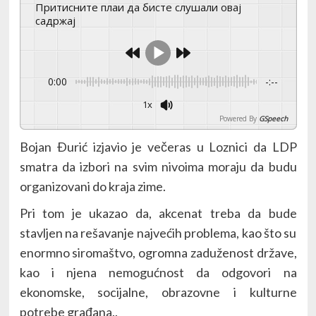
Притисните плаи да бисте слушали овај
садржај
0:00
-:--
1x
Powered By
GSpeech
Bojan Ðurić izjavio je večeras u Loznici da LDP
smatra da izbori na svim nivoima moraju da budu
organizovani do kraja zime.
Pri tom je ukazao da, akcenat treba da bude
stavljen na rešavanje najvećih problema, kao što su
enormno siromaštvo, ogromna zaduženost države,
kao i njena nemogućnost da odgovori na
ekonomske, socijalne, obrazovne i kulturne
potrebe građana..