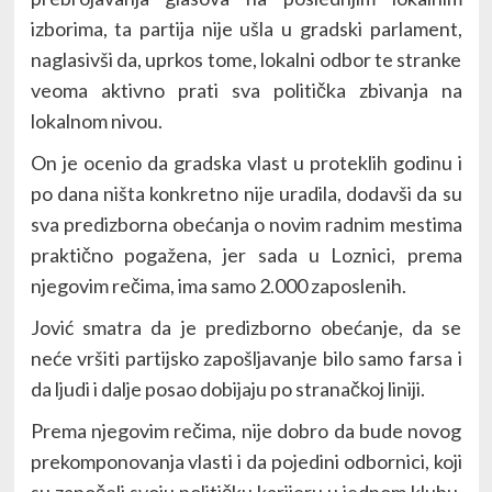
izborima, ta partija nije ušla u gradski parlament,
naglasivši da, uprkos tome, lokalni odbor te stranke
veoma aktivno prati sva politička zbivanja na
lokalnom nivou.
On je ocenio da gradska vlast u proteklih godinu i
po dana ništa konkretno nije uradila, dodavši da su
sva predizborna obećanja o novim radnim mestima
praktično pogažena, jer sada u Loznici, prema
njegovim rečima, ima samo 2.000 zaposlenih.
Jović smatra da je predizborno obećanje, da se
neće vršiti partijsko zapošljavanje bilo samo farsa i
da ljudi i dalje posao dobijaju po stranačkoj liniji.
Prema njegovim rečima, nije dobro da bude novog
prekomponovanja vlasti i da pojedini odbornici, koji
su započeli svoju političku karijeru u jednom klubu,