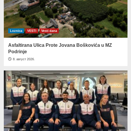
Loznica
VESTI
Vesti dana
Asfaltirana Ulica Prote Jovana Boškovića u MZ
Podrinje
8. август 2026.