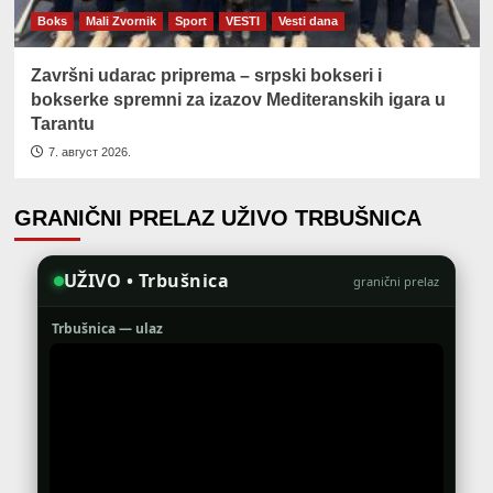
Boks
Mali Zvornik
Sport
VESTI
Vesti dana
Završni udarac priprema – srpski bokseri i
bokserke spremni za izazov Mediteranskih igara u
Tarantu
7. август 2026.
GRANIČNI PRELAZ UŽIVO TRBUŠNICA
UŽIVO • Trbušnica
granični prelaz
Trbušnica — ulaz