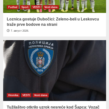
Fudbal
Sport
VESTI
Vesti dana
Loznica gostuje Dubočici: Zeleno-beli u Leskovcu
traže prve bodove na strani
7. август 2026.
Hronika
VESTI
Vesti dana
Tužilaštvo otkrilo uzrok nesreće kod Šapca: Vozač