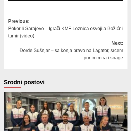
Post
Previous:
Pokorili Sarajevo – Igrači KMF Loznica osvojila Božićni
navigation
turnir (video)
Next:
Đorđe Šušnjar – sa konja pravo na Lagator, srcem
punim mira i snage
Srodni postovi