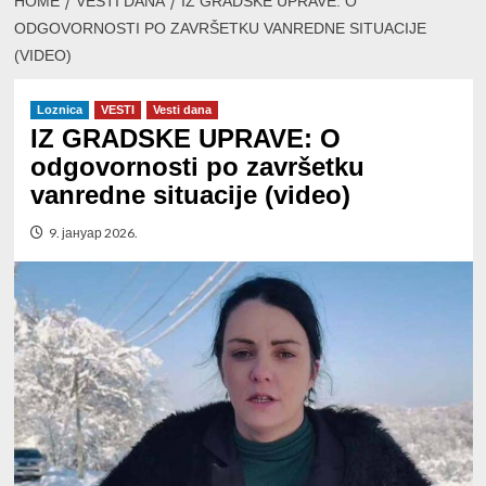
HOME
VESTI DANA
IZ GRADSKE UPRAVE: O
ODGOVORNOSTI PO ZAVRŠETKU VANREDNE SITUACIJE
(VIDEO)
Loznica
VESTI
Vesti dana
IZ GRADSKE UPRAVE: O
odgovornosti po završetku
vanredne situacije (video)
9. јануар 2026.