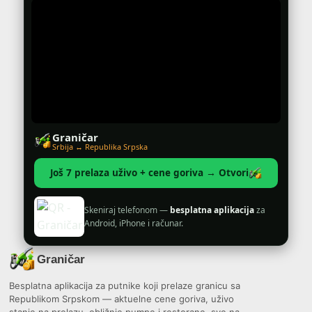
Graničar
Srbija ↔ Republika Srpska
Još 7 prelaza uživo + cene goriva → Otvori
Skeniraj telefonom —
besplatna aplikacija
za
Android, iPhone i računar.
Graničar
Besplatna aplikacija za putnike koji prelaze granicu sa
Republikom Srpskom — aktuelne cene goriva, uživo