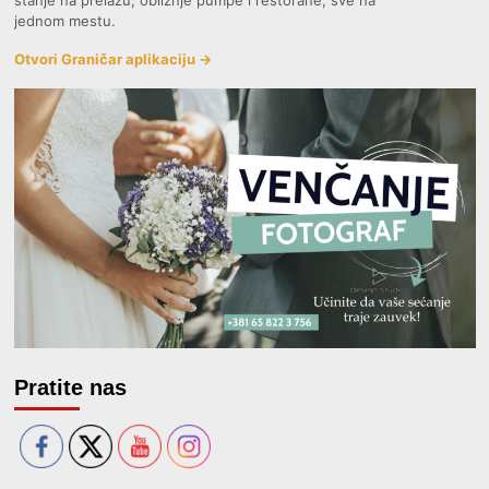
stanje na prelazu, obližnje pumpe i restorane, sve na
jednom mestu.
Otvori Graničar aplikaciju →
Pratite nas