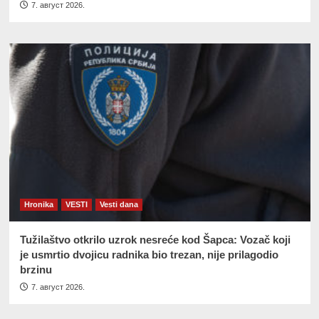
7. август 2026.
Hronika
VESTI
Vesti dana
Tužilaštvo otkrilo uzrok nesreće kod Šapca: Vozač koji
je usmrtio dvojicu radnika bio trezan, nije prilagodio
brzinu
7. август 2026.