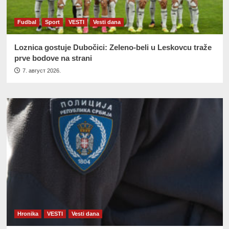
Fudbal
Sport
VESTI
Vesti dana
Loznica gostuje Dubočici: Zeleno-beli u Leskovcu traže
prve bodove na strani
7. август 2026.
Hronika
VESTI
Vesti dana