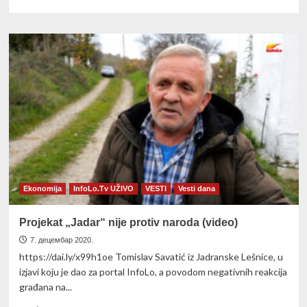
more
about
UŽIVO
IZ
STUDIJA:
Novogodišnja
žurka
na
InfoLo
Ekonomija
InfoLo.Tv UŽIVO
VESTI
Vesti dana
Projekat „Jadar“ nije protiv naroda (video)
7. децембар 2020.
https://dai.ly/x99h1oe Tomislav Savatić iz Jadranske Lešnice, u
izjavi koju je dao za portal InfoLo, a povodom negativnih reakcija
građana na...