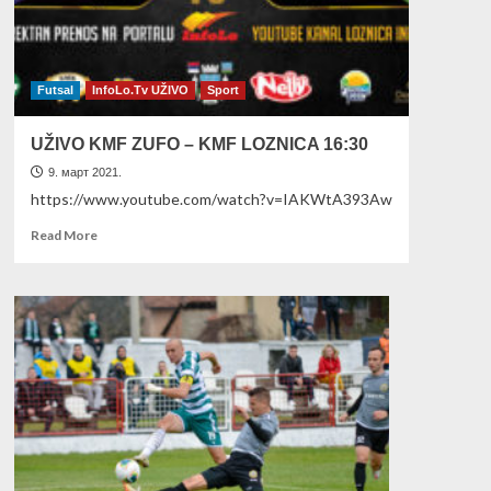
KMF
Loznica
Futsal
InfoLo.Tv UŽIVO
Sport
UŽIVO KMF ZUFO – KMF LOZNICA 16:30
9. март 2021.
https://www.youtube.com/watch?v=IAKWtA393Aw
Read
Read More
more
about
UŽIVO
KMF
ZUFO
–
KMF
LOZNICA
16:30