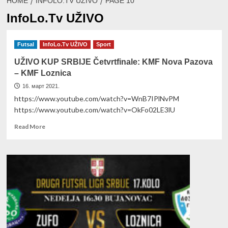
HOME
INFOLO.TV UŽIVO
PAGE 10
InfoLo.Tv UŽIVO
Futsal
InfoLo.Tv UŽIVO
Sport
UŽIVO KUP SRBIJE Četvrtfinale: KMF Nova Pazova
– KMF Loznica
16. март 2021.
https://www.youtube.com/watch?v=WnB7IPlNvPM
https://www.youtube.com/watch?v=OkFo02LE3lU
Read
Read More
more
about
UŽIVO
KUP
SRBIJE
Četvrtfinale:
KMF
Nova
Pazova
–