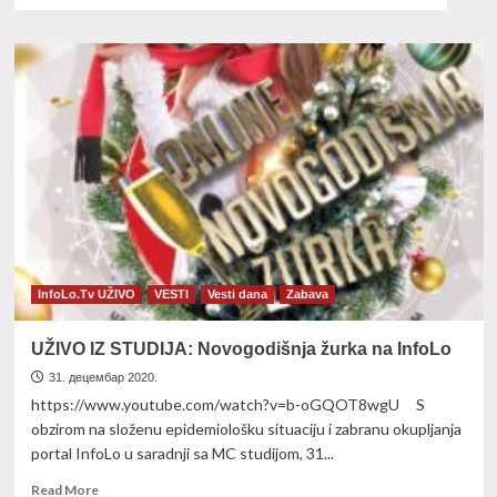
InfoLo.Tv UŽIVO
VESTI
Vesti dana
Zabava
UŽIVO IZ STUDIJA: Novogodišnja žurka na InfoLo
31. децембар 2020.
https://www.youtube.com/watch?v=b-oGQOT8wgU S
obzirom na složenu epidemiološku situaciju i zabranu okupljanja
portal InfoLo u saradnji sa MC studijom, 31...
Read
Read More