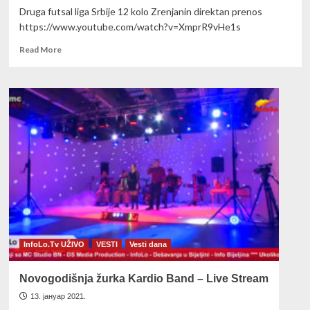
Druga futsal liga Srbije 12 kolo Zrenjanin direktan prenos
https://www.youtube.com/watch?v=XmprR9vHe1s
Read
Read More
more
about
UŽIVO
KMF
SAS
–
KMF
LOZNICA
GRAD
18:00
(08.02.2021.)
InfoLo.Tv UŽIVO
VESTI
Vesti dana
Novogodišnja žurka Kardio Band – Live Stream
13. јануар 2021.