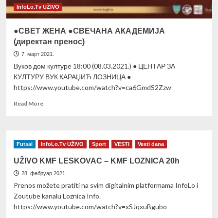
InfoLo.Tv UŽIVO
●СВЕТ ЖЕНА ●СВЕЧАНА АКАДЕМИЈА
(директан пренос)
7. март 2021.
Вуков дом културе 18:00 (08.03.2021.) ● ЦЕНТАР ЗА
КУЛТУРУ ВУК КАРАЏИЋ ЛОЗНИЦА ●
https://www.youtube.com/watch?v=ca6GmdS2Zzw
Read
Read More
more
about
●СВЕТ
ЖЕНА
Futsal
InfoLo.Tv UŽIVO
Sport
VESTI
Vesti dana
●СВЕЧАНА
АКАДЕМИЈА
UŽIVO KMF LESKOVAC – KMF LOZNICA 20h
(директан
28. фебруар 2021.
пренос)
Prenos možete pratiti na svim digitalnim platformama InfoLo i
Zoutube kanalu Loznica Info.
https://www.youtube.com/watch?v=xSJqxuBgubo