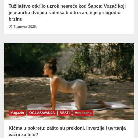
Tužilaštvo otkrilo uzrok nesreće kod Šapca: Vozač koji
je usmrtio dvojicu radnika bio trezan, nije prilagodio
brzinu
7. август 2026.
Magazin
OGLAŠAVANJA
VESTI
Vesti dana
Kičma u pokretu: zašto su prekloni, inverzije i uvrtanja
važni za telo?