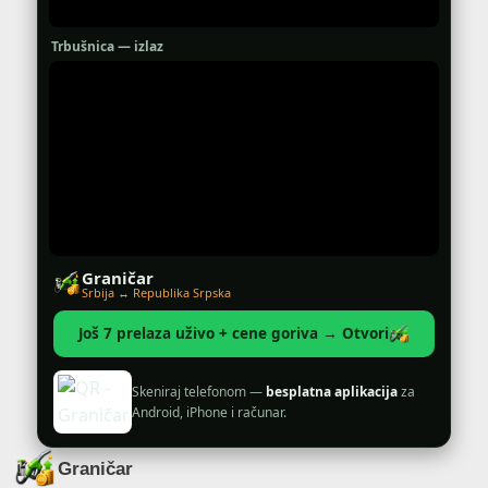
Trbušnica — izlaz
Graničar
Srbija ↔ Republika Srpska
Još 7 prelaza uživo + cene goriva → Otvori
Skeniraj telefonom —
besplatna aplikacija
za
Android, iPhone i računar.
Graničar