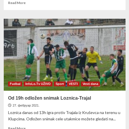
Read
Read More
more
about
UŽIVO
KMF
LESKOVAC
–
KMF
LOZNICA
20h
Fudbal
InfoLo.Tv UŽIVO
Sport
VESTI
Vesti dana
Od 19h odložen snimak Loznica-Trajal
27. фебруар 2021.
Loznica danas od 13h igra protiv Trajala iz Kruševca na terenu u
Klupcima. Odložen snimak cele utakmice možete gledati na...
Read
Read More