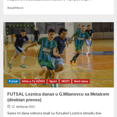
Read
Read More
more
about
●
UŽIVO●
MRK
LOZNICA
–
MRK
CRVENA
ZVEZDA
subota
20h
Futsal
InfoLo.Tv UŽIVO
Sport
VESTI
Vesti dana
FUTSAL Loznica danas u G.Milanovcu sa Metalcem
(direktan prenos)
12. фебруар 2021.
Samo tri dana odmora imali su futsaleri Loznice između dve