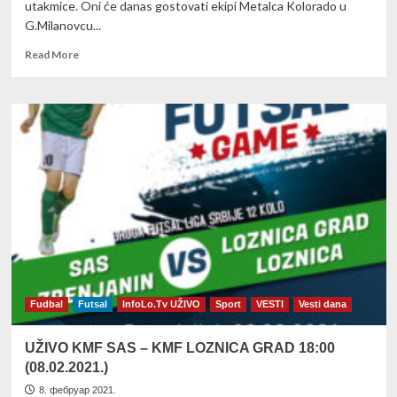
utakmice. Oni će danas gostovati ekipi Metalca Kolorado u
G.Milanovcu...
Read
Read More
more
about
FUTSAL
Loznica
danas
u
G.Milanovcu
sa
Metalcem
(direktan
prenos)
Fudbal
Futsal
InfoLo.Tv UŽIVO
Sport
VESTI
Vesti dana
UŽIVO KMF SAS – KMF LOZNICA GRAD 18:00
(08.02.2021.)
8. фебруар 2021.