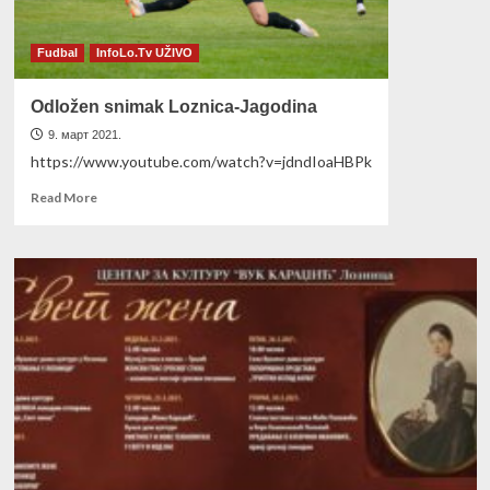
Fudbal
InfoLo.Tv UŽIVO
Odložen snimak Loznica-Jagodina
9. март 2021.
https://www.youtube.com/watch?v=jdndIoaHBPk
Read
Read More
more
about
Odložen
snimak
Loznica-
Jagodina