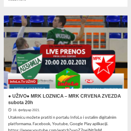
more
about
Od
19h
odložen
snimak
Loznica-
Trajal
InfoLo.Tv UŽIVO
● UŽIVO● MRK LOZNICA – MRK CRVENA ZVEZDA
subota 20h
16. фебруар 2021.
Utakmicu možete pratiti n portalu InfoLo i ostalim digitalnim
platformama. Facebook, Youtube, Google Play aplikaciji.
https://www.youtube.com/watch?v=nZ7peINt0pM