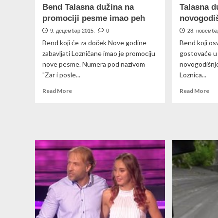
Bend Talasna dužina na
Talasna d
promociji pesme imao peh
novogodi
9. децембар 2015.
0
28. новемба
Bend koji će za doček Nove godine
Bend koji osv
zabavljati Lozničane imao je promociju
gostovaće u 
nove pesme. Numera pod nazivom
novogodišnjo
"Zar i posle...
Loznica...
Read
Re
Read More
Read More
more
mo
about
ab
Bend
Tal
Talasna
duž
dužina
u
na
Az
promociji
za
pesme
no
imao
no
peh