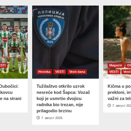
ESTI
Magazin
O
Hronika
VESTI
Vesti dana
VESTI
Vest
Dubočici:
Tužilaštvo otkrilo uzrok
Kičma u po
skovcu
nesreće kod Šapca: Vozač
prekloni, in
e na strani
koji je usmrtio dvojicu
važni za te
radnika bio trezan, nije
7. август 20
prilagodio brzinu
7. август 2026.