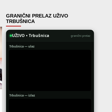
GRANIČNI PRELAZ UŽIVO
TRBUŠNICA
UŽIVO • Trbušnica
granični prelaz
Trbušnica — ulaz
Trbušnica — izlaz