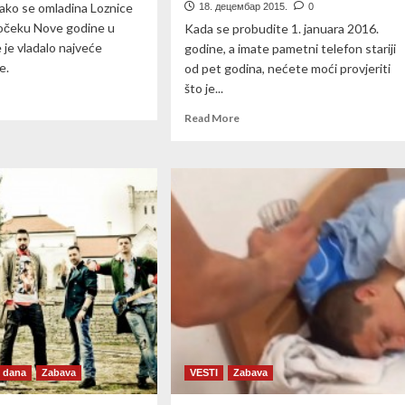
ako se omladina Loznice
18. децембар 2015.
0
dočeku Nove godine u
Kada se probudite 1. januara 2016.
e je vladalo najveće
godine, a imate pametni telefon stariji
nje.
od pet godina, nećete moći provjeriti
što je...
ad
re
Read
Read More
out
more
i
about
Od
ju
1.
januara
možda
ovode
više
deo)
nećete
moći
surfati
internetom
i dana
Zabava
VESTI
Zabava