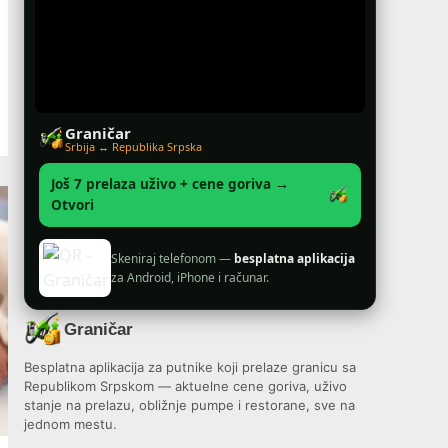
Graničar
Srbija ↔ Republika Srpska
Još 7 prelaza uživo + cene goriva →
Otvori
Skeniraj telefonom —
besplatna aplikacija
za Android, iPhone i računar.
Graničar
Besplatna aplikacija za putnike koji prelaze granicu sa
Republikom Srpskom — aktuelne cene goriva, uživo
stanje na prelazu, obližnje pumpe i restorane, sve na
jednom mestu.