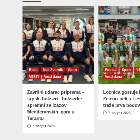
Boks
Mali Zvornik
Sport
Fudbal
Sport
V
VESTI
Vesti dana
Vesti dana
Završni udarac priprema –
Loznica gostuje 
srpski bokseri i bokserke
Zeleno-beli u Le
spremni za izazov
traže prve bodov
Mediteranskih igara u
7. август 2026.
Tarantu
7. август 2026.