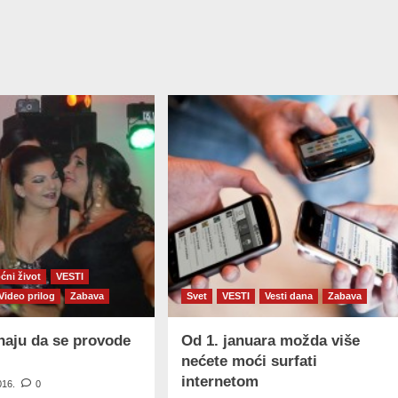
ćni život
VESTI
Video prilog
Zabava
Svet
VESTI
Vesti dana
Zabava
naju da se provode
Od 1. januara možda više
nećete moći surfati
internetom
016.
0