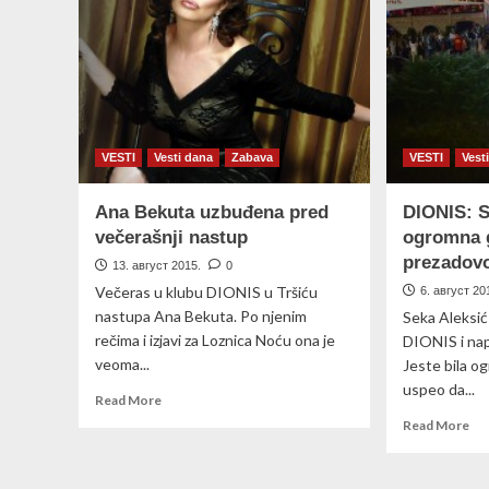
me
звезде
(V
VESTI
Vesti dana
Zabava
VESTI
Vest
Ana Bekuta uzbuđena pred
DIONIS: S
večerašnji nastup
ogromna 
prezadovo
13. август 2015.
0
Večeras u klubu DIONIS u Tršiću
6. август 20
nastupa Ana Bekuta. Po njenim
Seka Aleksić
rečima i izjavi za Loznica Noću ona je
DIONIS i nap
veoma...
Jeste bila og
uspeo da...
Read
Read More
more
Re
Read More
about
mo
Ana
ab
Bekuta
DI