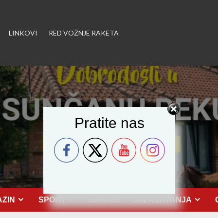
LINKOVI
RED VOŽNJE RAKETA
Pratite nas
EMISIJE
ZIN
SPORT
OGLAŠAVANJA