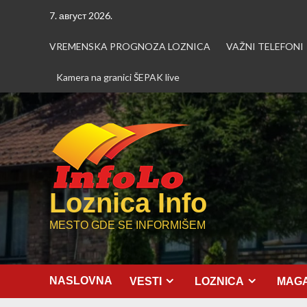
Skip
7. август 2026.
to
content
VREMENSKA PROGNOZA LOZNICA
VAŽNI TELEFONI
Kamera na granici ŠEPAK live
Loznica Info
MESTO GDE SE INFORMIŠEM
NASLOVNA
VESTI
LOZNICA
MAGA