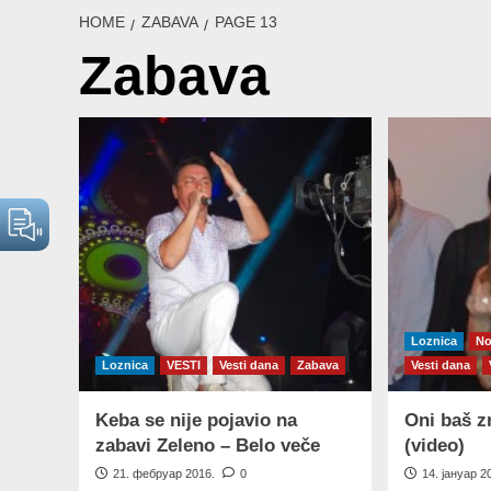
HOME
ZABAVA
PAGE 13
Zabava
Loznica
No
Loznica
VESTI
Vesti dana
Zabava
Vesti dana
Keba se nije pojavio na
Oni baš z
zabavi Zeleno – Belo veče
(video)
21. фебруар 2016.
0
14. јануар 2