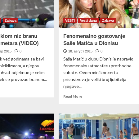
vodu
u
uvo!
(VIDEO)
Zabava
VESTI
Vesti dana
Zabava
iklom niz branu
Fenomenalno gostovanje
 metara (VIDEO)
Saše Matića u Dionisu
ар 2015.
0
18. август 2015.
0
k već godinama se bavi
Saša Matić u clubu Dionis je napravio
iciklizmom, a njegov
fenomenalnu atmosferu prethodne
duhvat odjeknuo je celim
subote. Ovom mini koncertu
ek se provozao branom...
prisustvova je veliki broj ljubitelja
njegove...
ad
re
Read
Read More
out
more
ust
about
iklom
Fenomenalno
gostovanje
anu
Saše
oku
Matića
u