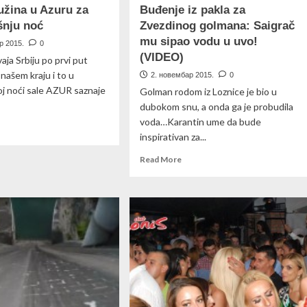
užina u Azuru za
Buđenje iz pakla za
šnju noć
Zvezdinog golmana: Saigrač
mu sipao vodu u uvo!
р 2015.
0
(VIDEO)
aja Srbiju po prvi put
našem kraju i to u
2. новембар 2015.
0
j noći sale AZUR saznaje
Golman rodom iz Loznice je bio u
dubokom snu, a onda ga je probudila
voda…Karantin ume da bude
ad
inspirativan za...
re
out
Read
Read More
asna
more
ina
about
Buđenje
uru
iz
pakla
vogodišnju
za
ć
Zvezdinog
golmana:
Saigrač
mu
sipao