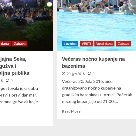
tara
Dionisu
IDEO)
i dana
Zabava
Loznica
VESTI
Vesti dana
Zabava
jajna Seka,
Večeras noćno kupanje na
gužva i
bazenima
ljna publika
20. јул 2015.
0
Večeras 20. Jula 2015. biće
15.
0
organizovano noćno kupanje na
 gostovala je u klubu
gradskim bazenima u Loznici. Početak
ravila pravi dar-mar.
noćnog kupanja je od 21:00 i...
romna gužva ali ko je
Read
Read More
more
ad
about
re
Večeras
out
noćno
ONIS: