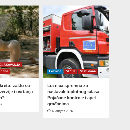
GLAŠAVANJA
i dana
Loznica
VESTI
Vesti dana
kretu: zašto su
Loznica spremna za
verzije i uvrtanja
nastavak toplotnog talasa:
lo?
Pojačane kontrole i apel
građanima
26.
6. август 2026.