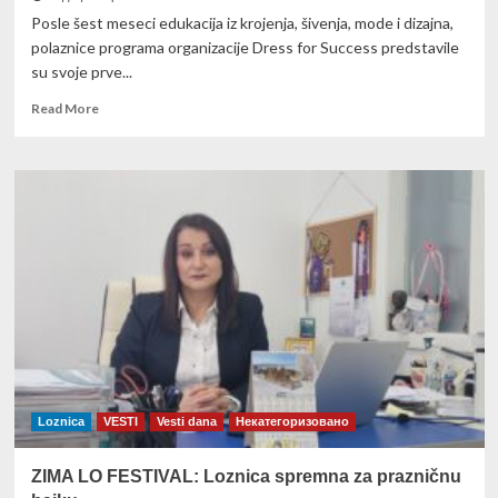
Posle šest meseci edukacija iz krojenja, šivenja, mode i dizajna,
polaznice programa organizacije Dress for Success predstavile
su svoje prve...
Read
Read More
more
about
Nastavak
programa
za
žensko
ekonomsko
osnaživanje
(
Video)
Loznica
VESTI
Vesti dana
Некатегоризовано
ZIMA LO FESTIVAL: Loznica spremna za prazničnu