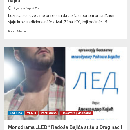
bajku
8. децембар 2025.
Loznica se i ove zime priprema da zasija u punom prazničnom
sjaju kroz tradicionalni festival „Zima LO“, koji počinje 15....
Read
Read More
more
about
ZIMA
LO
FESTIVAL:
Loznica
spremna
za
prazničnu
bajku
Loznica
VESTI
Vesti dana
Некатегоризовано
Monodrama „LED“ Radоša Bajića stiže u Draginac i