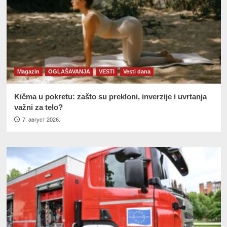
Magazin
OGLAŠAVANJA
VESTI
Vesti dana
Kičma u pokretu: zašto su prekloni, inverzije i uvrtanja
važni za telo?
7. август 2026.