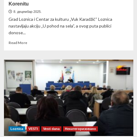
Korenitu
8. децембар 2025.
Grad Loznica i Centar za kulturu „Vuk Karadžić“ Loznica
nastavljaju akciju „U pohod na sela“, a ovog puta publici
donose...
Read
Read More
more
about
Monodrama
„LED“
Radоša
Bajića
stiže
u
Draginac
i
Korenitu
Loznica
VESTI
Vesti dana
Некатегоризовано