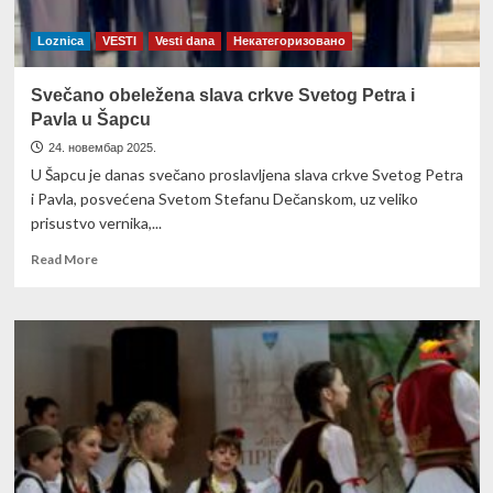
razvoju
Loznica
VESTI
Vesti dana
Некатегоризовано
Svečano obeležena slava crkve Svetog Petra i
Pavla u Šapcu
24. новембар 2025.
U Šapcu je danas svečano proslavljena slava crkve Svetog Petra
i Pavla, posvećena Svetom Stefanu Dečanskom, uz veliko
prisustvo vernika,...
Read
Read More
more
about
Svečano
obeležena
slava
crkve
Svetog
Petra
i
Pavla
u