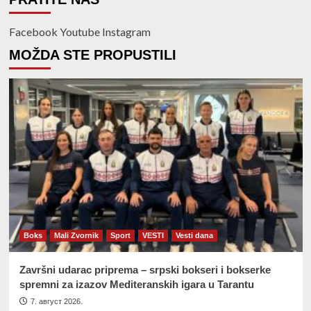
Facebook
Youtube
Instagram
MOŽDA STE PROPUSTILI
Boks
Mali Zvornik
Sport
VESTI
Vesti dana
Završni udarac priprema – srpski bokseri i bokserke
spremni za izazov Mediteranskih igara u Tarantu
7. август 2026.