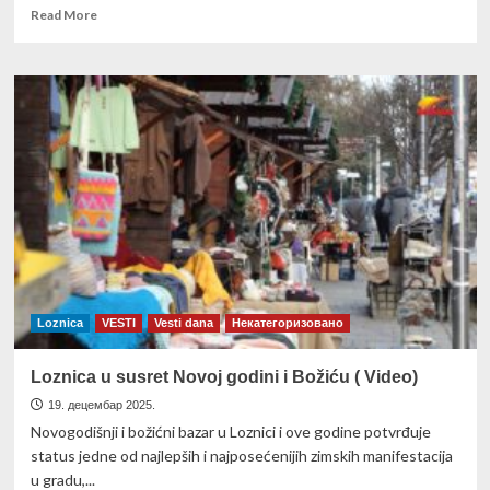
Read
Read More
more
about
SPC
danas
praznuje
Detinjce
Loznica
VESTI
Vesti dana
Некатегоризовано
Loznica u susret Novoj godini i Božiću ( Video)
19. децембар 2025.
Novogodišnji i božićni bazar u Loznici i ove godine potvrđuje
status jedne od najlepših i najposećenijih zimskih manifestacija
u gradu,...