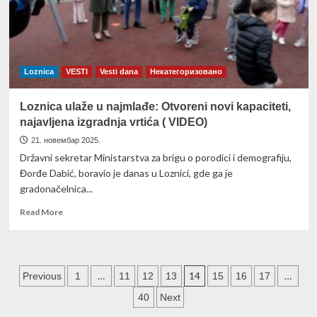
SELA
(
VIDEO)
Loznica
VESTI
Vesti dana
Некатегоризовано
Loznica ulaže u najmlađe: Otvoreni novi kapaciteti,
najavljena izgradnja vrtića ( VIDEO)
21. новембар 2025.
Državni sekretar Ministarstva za brigu o porodici i demografiju,
Đorđe Dabić, boravio je danas u Loznici, gde ga je
gradonačelnica...
Read
Read More
more
about
Loznica
ulaže
Пагинација
…
14
…
Previous
1
11
12
13
15
16
17
u
najmlađe:
чланака
40
Next
Otvoreni