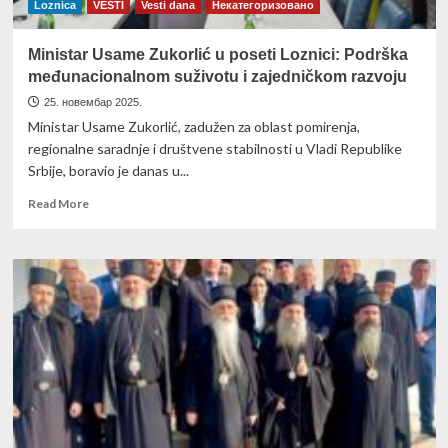
(
Loznica
VESTI
Vesti dana
Некатегоризовано
Video)
Ministar Usame Zukorlić u poseti Loznici: Podrška
međunacionalnom suživotu i zajedničkom razvoju
25. новембар 2025.
Ministar Usame Zukorlić, zadužen za oblast pomirenja,
regionalne saradnje i društvene stabilnosti u Vladi Republike
Srbije, boravio je danas u...
Read
Read More
more
about
Ministar
Usame
Zukorlić
u
poseti
Loznici:
Podrška
međunacionalnom
suživotu
i
zajedničkom