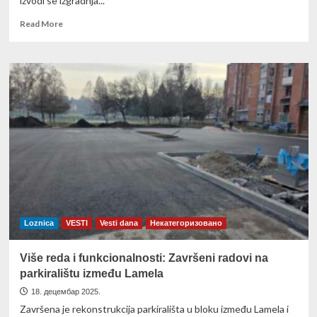
izvodi se izgradnja...
Read
Read More
more
about
Unapređenje
sportske
infrastrukture
u
MZ
Tršić
Loznica
VESTI
Vesti dana
Некатегоризовано
Više reda i funkcionalnosti: Završeni radovi na
parkiralištu između Lamela
18. децембар 2025.
Završena je rekonstrukcija parkirališta u bloku između Lamela i