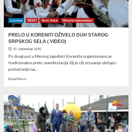
Šapcu
Loznica
VESTI
Vesti dana
Некатегоризовано
PRELO U KORENITI OŽIVELO DUH STAROG
SRPSKOG SELA ( VIDEO)
23. новембар 2025.
Po drugi put u Mesnoj zajednici Korenita organizovano je
tradicionalno prelo, manifestacija čiji je cilj očuvanje običaja i
podsećanje na...
Read
Read More
more
about
PRELO
U
KORENITI
OŽIVELO
DUH
STAROG
SRPSKOG