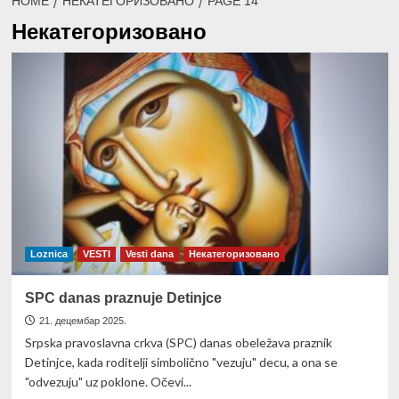
HOME
НЕКАТЕГОРИЗОВАНО
PAGE 14
Некатегоризовано
Loznica
VESTI
Vesti dana
Некатегоризовано
SPC danas praznuje Detinjce
21. децембар 2025.
Srpska pravoslavna crkva (SPC) danas obeležava praznik
Detinjce, kada roditelji simbolično "vezuju" decu, a ona se
"odvezuju" uz poklone. Očevi...