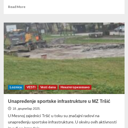
Read
Read More
more
about
Loznica
u
susret
Novoj
godini
i
Božiću
(
Video)
Loznica
VESTI
Vesti dana
Некатегоризовано
Unapređenje sportske infrastrukture u MZ Tršić
18. децембар 2025.
U Mesnoj zajednici Tršić u toku su značajni radovi na
unapređenju sportske infrastrukture. U okviru ovih aktivnosti