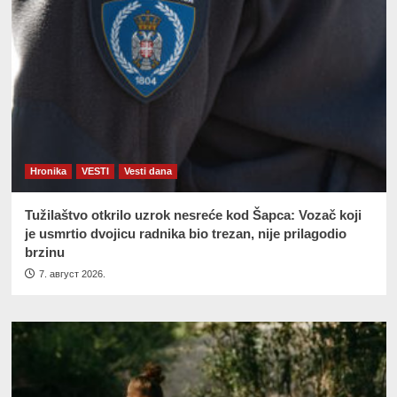
Hronika
VESTI
Vesti dana
Tužilaštvo otkrilo uzrok nesreće kod Šapca: Vozač koji
je usmrtio dvojicu radnika bio trezan, nije prilagodio
brzinu
7. август 2026.