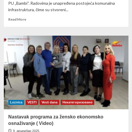
PU „Bambi“. Radovima je unapređena postojeća komunalna
infrastruktura, čime su stvoreni...
Read
Read More
more
about
Više
reda
i
funkcionalnosti:
Završeni
radovi
na
parkiralištu
između
Lamela
Loznica
VESTI
Vesti dana
Некатегоризовано
Nastavak programa za žensko ekonomsko
osnaživanje ( Video)
9. децембар 2025.