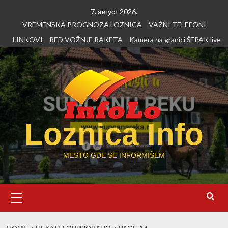
Skip
7. август 2026.
to
VREMENSKA PROGNOZA LOZNICA
VAŽNI TELEFONI
content
LINKOVI
RED VOŽNJE RAKETA
Kamera na granici ŠEPAK live
Loznica Info
MESTO GDE SE INFORMIŠEM
Primary
Menu