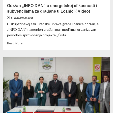
Održan „INFO DAN“ o energetskoj efikasnosti i
subvencijama za građane u Loznici ( Video)
5. децембар 2025.
U skupštinskoj sali Gradske uprave grada Loznice održan je
„INFO DAN“ namenjen građanima i medijima, organizovan
povodom sprovođenja projekta „Čista...
Read
Read More
more
about
Održan
„INFO
DAN“
o
energetskoj
efikasnosti
i
subvencijama
za
građane
u
Loznici