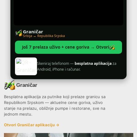
Graničar
Srbija ↔ Republika Srpska
Još 7 prelaza uživo + cene goriva → Otvori
Skeniraj telefonom —
besplatna aplikacija
za
Android, iPhone i računar.
Graničar
Besplatna aplikacija za putnike koji prelaze granicu sa
Republikom Srpskom — aktuelne cene goriva, uživo
stanje na prelazu, obližnje pumpe i restorane, sve na
jednom mestu.
Otvori Graničar aplikaciju →