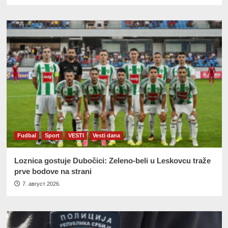
Fudbal
Sport
VESTI
Vesti dana
Loznica gostuje Dubočici: Zeleno-beli u Leskovcu traže
prve bodove na strani
7. август 2026.